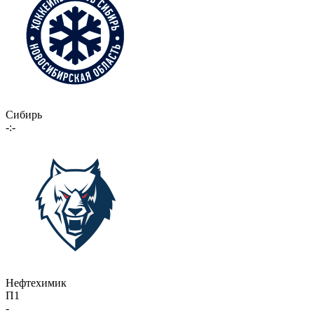
Сибирь
-:-
Нефтехимик
П1
-