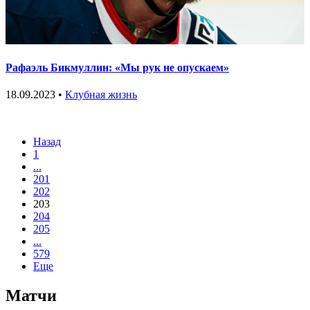
Рафаэль Бикмуллин: «Мы рук не опускаем»
18.09.2023 •
Клубная жизнь
Назад
1
...
201
202
203
204
205
...
579
Еще
Матчи