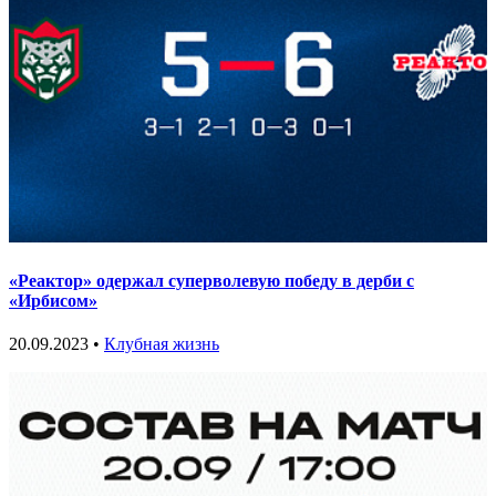
«Реактор» одержал суперволевую победу в дерби с
«Ирбисом»
20.09.2023 •
Клубная жизнь