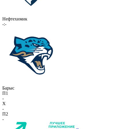
Нефтехимик
-:-
Барыс
П1
-
X
-
П2
-