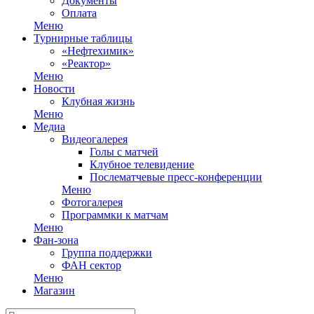
Документы
Оплата
Меню
Турнирные таблицы
«Нефтехимик»
«Реактор»
Меню
Новости
Клубная жизнь
Меню
Медиа
Видеогалерея
Голы с матчей
Клубное телевидение
Послематчевые пресс-конференции
Меню
Фотогалерея
Программки к матчам
Меню
Фан-зона
Группа поддержки
ФАН сектор
Меню
Магазин