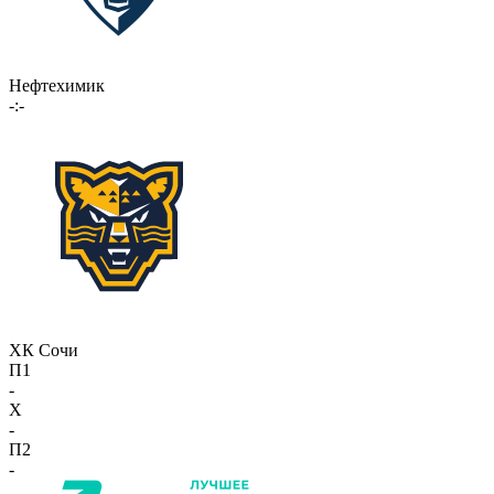
Нефтехимик
-:-
ХК Сочи
П1
-
X
-
П2
-