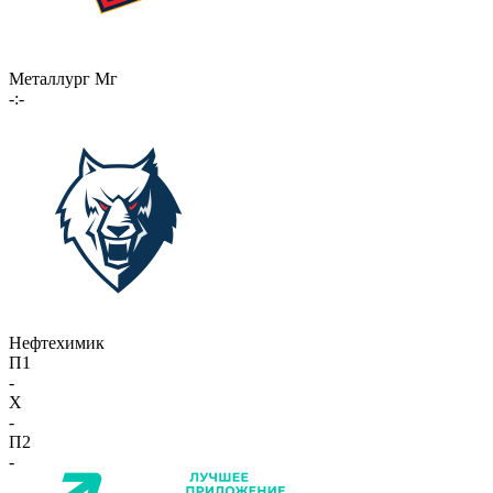
Металлург Мг
-:-
Нефтехимик
П1
-
X
-
П2
-