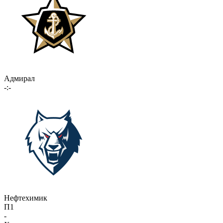
Адмирал
-:-
Нефтехимик
П1
-