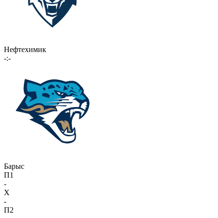
Нефтехимик
-:-
Барыс
П1
-
X
-
П2