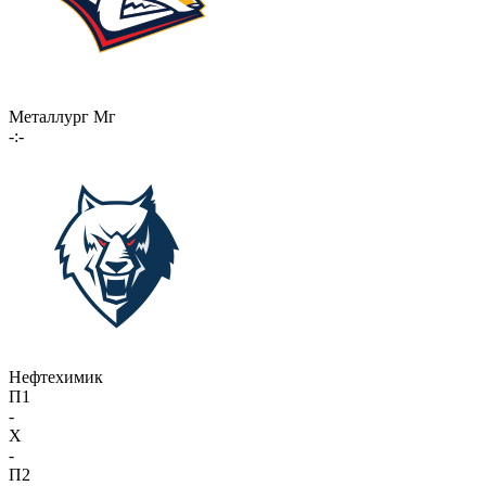
Металлург Мг
-:-
Нефтехимик
П1
-
X
-
П2