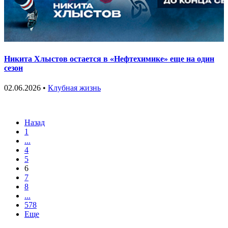
Никита Хлыстов остается в «Нефтехимике» еще на один
сезон
02.06.2026 •
Клубная жизнь
Назад
1
...
4
5
6
7
8
...
578
Еще