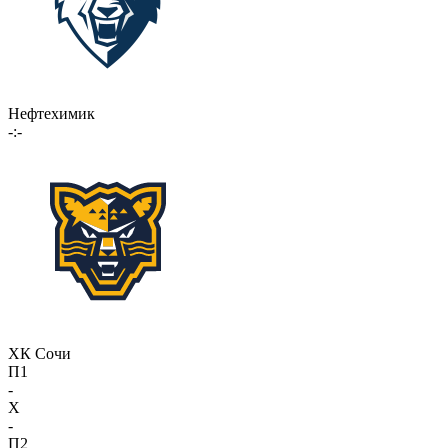
Нефтехимик
-:-
ХК Сочи
П1
-
X
-
П2