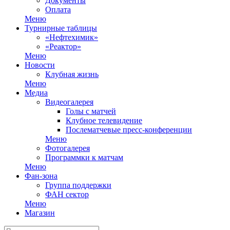
Документы
Оплата
Меню
Турнирные таблицы
«Нефтехимик»
«Реактор»
Меню
Новости
Клубная жизнь
Меню
Медиа
Видеогалерея
Голы с матчей
Клубное телевидение
Послематчевые пресс-конференции
Меню
Фотогалерея
Программки к матчам
Меню
Фан-зона
Группа поддержки
ФАН сектор
Меню
Магазин