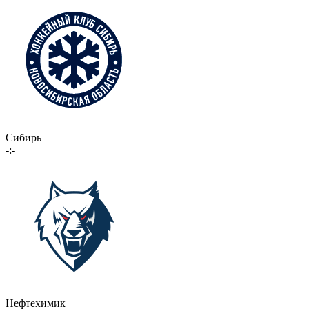
Сибирь
-:-
Нефтехимик