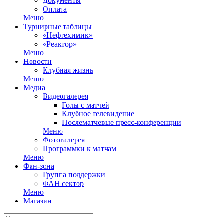
Документы
Оплата
Меню
Турнирные таблицы
«Нефтехимик»
«Реактор»
Меню
Новости
Клубная жизнь
Меню
Медиа
Видеогалерея
Голы с матчей
Клубное телевидение
Послематчевые пресс-конференции
Меню
Фотогалерея
Программки к матчам
Меню
Фан-зона
Группа поддержки
ФАН сектор
Меню
Магазин