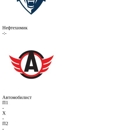
Нефтехимик
-:-
Автомобилист
П1
-
X
-
П2
-