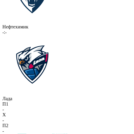
Нефтехимик
-:-
Лада
П1
-
X
-
П2
-