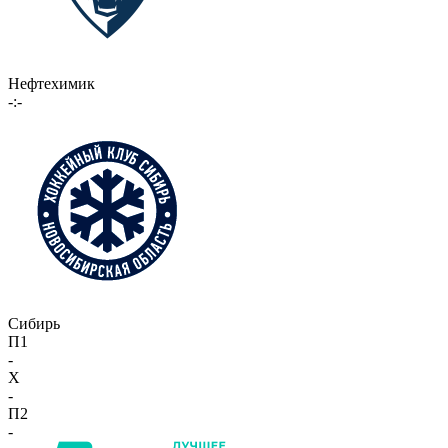
Нефтехимик
-:-
Сибирь
П1
-
X
-
П2
-