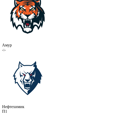
Амур
-:-
Нефтехимик
П1