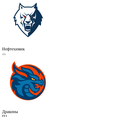
Нефтехимик
-:-
Драконы
П1