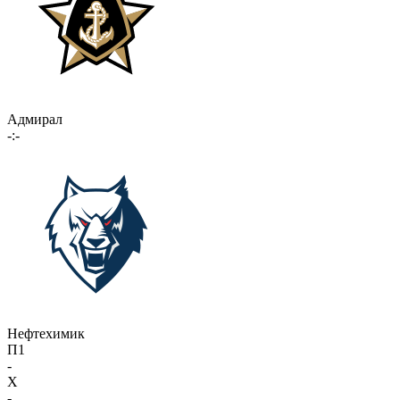
Адмирал
-:-
Нефтехимик
П1
-
X
-