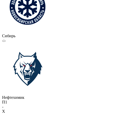
Сибирь
-:-
Нефтехимик
П1
-
X