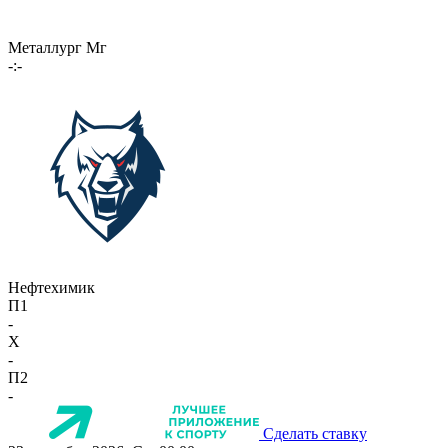
Металлург Мг
-:-
Нефтехимик
П1
-
X
-
П2
-
Сделать ставку