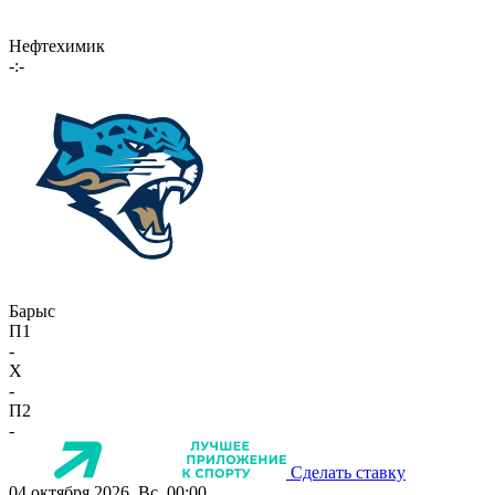
Нефтехимик
-:-
Барыс
П1
-
X
-
П2
-
Сделать ставку
04 октября 2026, Вс, 00:00