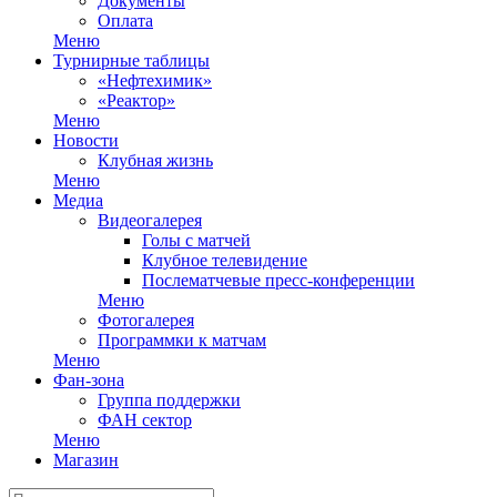
Документы
Оплата
Меню
Турнирные таблицы
«Нефтехимик»
«Реактор»
Меню
Новости
Клубная жизнь
Меню
Медиа
Видеогалерея
Голы с матчей
Клубное телевидение
Послематчевые пресс-конференции
Меню
Фотогалерея
Программки к матчам
Меню
Фан-зона
Группа поддержки
ФАН сектор
Меню
Магазин