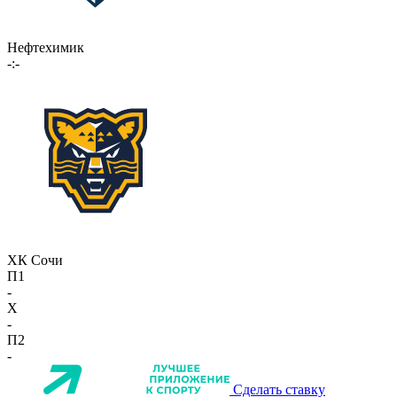
Нефтехимик
-:-
ХК Сочи
П1
-
X
-
П2
-
Сделать ставку