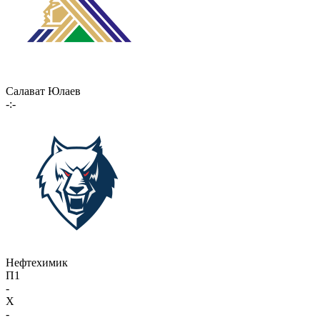
Салават Юлаев
-:-
Нефтехимик
П1
-
X
-