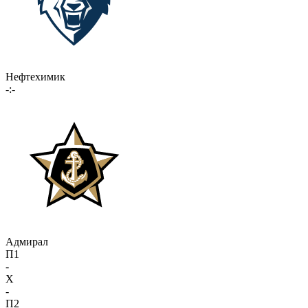
Нефтехимик
-:-
Адмирал
П1
-
X
-
П2