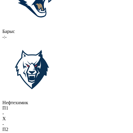
Барыс
-:-
Нефтехимик
П1
-
X
-
П2