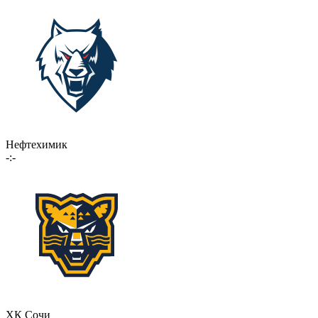
Нефтехимик
-:-
ХК Сочи