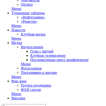
Документы
Оплата
Меню
Турнирные таблицы
«Нефтехимик»
«Реактор»
Меню
Новости
Клубная жизнь
Меню
Медиа
Видеогалерея
Голы с матчей
Клубное телевидение
Послематчевые пресс-конференции
Меню
Фотогалерея
Программки к матчам
Меню
Фан-зона
Группа поддержки
ФАН сектор
Меню
Магазин