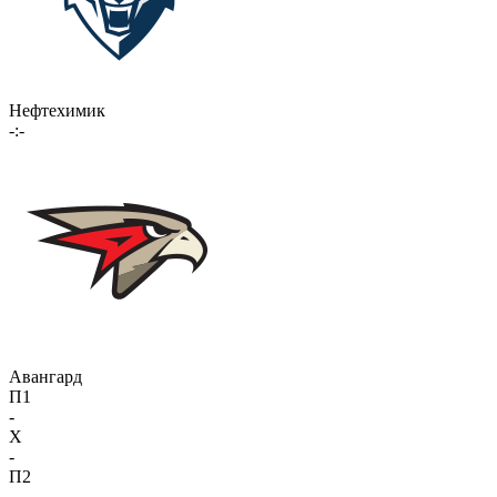
Нефтехимик
-:-
Авангард
П1
-
X
-
П2
-