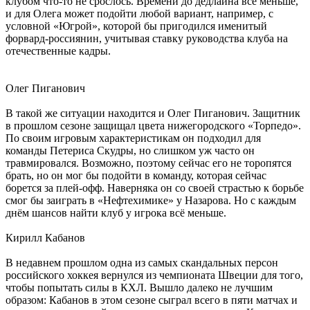
клубом что-то не срослось. Времени до дедлайна всё меньше,
и для Олега может подойти любой вариант, например, с
условной «Югрой», которой бы пригодился именитый
форвард-россиянин, учитывая ставку руководства клуба на
отечественные кадры.
Олег Пиганович
В такой же ситуации находится и Олег Пиганович. Защитник
в прошлом сезоне защищал цвета нижегородского «Торпедо».
По своим игровым характеристикам он подходил для
команды Петериса Скудры, но слишком уж часто он
травмировался. Возможно, поэтому сейчас его не торопятся
брать, но он мог бы подойти в команду, которая сейчас
борется за плей-офф. Наверняка он со своей страстью к борьбе
смог бы заиграть в «Нефтехимике» у Назарова. Но с каждым
днём шансов найти клуб у игрока всё меньше.
Кирилл Кабанов
В недавнем прошлом одна из самых скандальных персон
российского хоккея вернулся из чемпионата Швеции для того,
чтобы попытать силы в КХЛ. Вышло далеко не лучшим
образом: Кабанов в этом сезоне сыграл всего в пяти матчах и