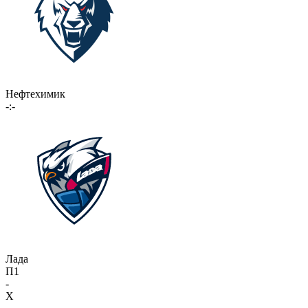
Нефтехимик
-:-
Лада
П1
-
X