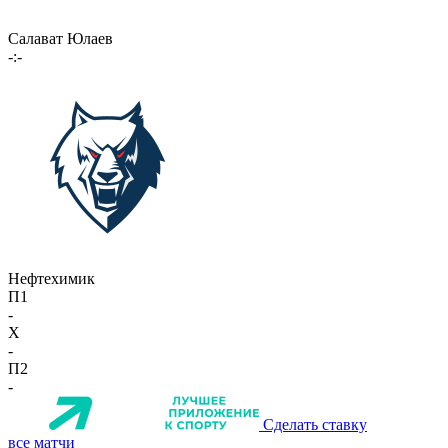
Салават Юлаев
-:-
Нефтехимик
П1
-
X
-
П2
-
Сделать ставку
все матчи