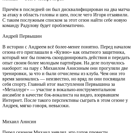
Причём в последней он был дисквалифицирован на два матча
за атаку в область головы и шеи, после чего Игоря отзаявили.
С таким послужным списком за этот сезон найти себе новую
команду Радулову будет проблематично.
Андрей Первышин
В истории с Андреем всё более-менее понятно. Перед началом
сезона его приглашали в «Кузню» как опытного защитника,
который мог бы помочь скоординировать действия и передать
опыт своим более молодым партнёрам. На деле получилось
наоборот: на пару с Михаилом Анисиным они прогуляли две
тренировки, за что и были отчислены из клуба. Чем они это
время занимались — неизвестно, но вряд ли они посвящали
себя спорту. Главный итог выступления Первышина за
«Металлург» — участие в вокально-инструментальном
ансамбле в качестве бэк-вокалиста на видео, взорвавшем
Интернет. После такого перспективы сыграть в этом сезоне у
Андрея, мягко говоря, невысоки.
Михаил Анисин
Перед сезоном Михаил заявлял, что готов провести