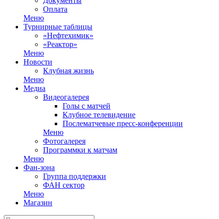
Документы
Оплата
Меню
Турнирные таблицы
«Нефтехимик»
«Реактор»
Меню
Новости
Клубная жизнь
Меню
Медиа
Видеогалерея
Голы с матчей
Клубное телевидение
Послематчевые пресс-конференции
Меню
Фотогалерея
Программки к матчам
Меню
Фан-зона
Группа поддержки
ФАН сектор
Меню
Магазин