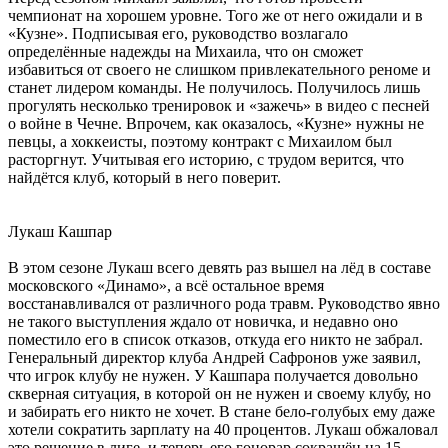
чемпионат на хорошем уровне. Того же от него ожидали и в
«Кузне». Подписывая его, руководство возлагало
определённые надежды на Михаила, что он сможет
избавиться от своего не слишком привлекательного реноме и
станет лидером команды. Не получилось. Получилось лишь
прогулять несколько тренировок и «зажечь» в видео с песней
о войне в Чечне. Впрочем, как оказалось, «Кузне» нужны не
певцы, а хоккеисты, поэтому контракт с Михаилом был
расторгнут. Учитывая его историю, с трудом верится, что
найдётся клуб, который в него поверит.
Лукаш Кашпар
В этом сезоне Лукаш всего девять раз вышел на лёд в составе
московского «Динамо», а всё остальное время
восстанавливался от различного рода травм. Руководство явно
не такого выступления ждало от новичка, и недавно оно
поместило его в список отказов, откуда его никто не забрал.
Генеральный директор клуба Андрей Сафронов уже заявил,
что игрок клубу не нужен. У Кашпара получается довольно
скверная ситуация, в которой он не нужен и своему клубу, но
и забирать его никто не хочет. В стане бело-голубых ему даже
хотели сократить зарплату на 40 процентов. Лукаш обжаловал
это решение в лиге, и теперь его гонорар сокращён на 15