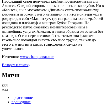
Прошедший сезон получился крайне противоречивым для
Алексея. С одной стороны, он сменил несколько клубов. Ни в
«Барысе», ни в московском «Динамо» стать сколько-нибудь
ключевым игроком у него не вышло, и в итоге он вернулся в
родную для себя «Магнитку», где сыграл в качестве «рабочей
лошадки» в плей-офф и выиграл Кубок Гагарина. Но
руководство клуба оказалось незаинтересованным в
дальнейших услугах Алексея, и таким образом он остался без
команды. О его перспективах быть взятым «на флажке»
какой-либо командой сказать что-либо трудно, так как до
этого его имя ни в каких трансферных слухах не
упоминалось.
Источник:
www.championat.com
Возврат к списку
Матчи
кхл
мхл
предстоящие
прошедшие