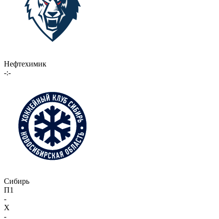
Нефтехимик
-:-
Сибирь
П1
-
X
-