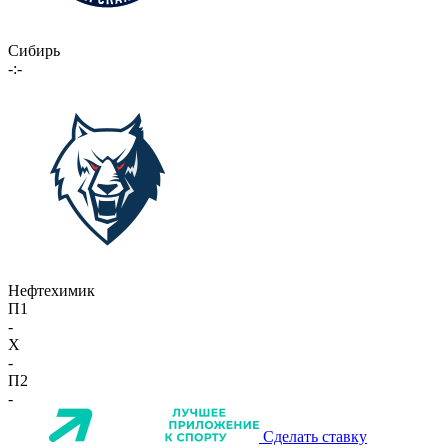
Сибирь
-:-
Нефтехимик
П1
-
X
-
П2
-
Сделать ставку