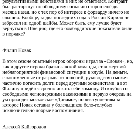
результативными действиями в них не отметился. Контракт
был расторгнут по обоюдному согласию сторон ещё два
месяца назад, но с тех пор об интересе к форварду ничего не
слышно. Вообще, за два последних года в России Кирилл не
забросил ни одной шайбы. Может быть, ему лучше будет
вернуться в Швецию, где его бомбардирские показатели были
в порядке?
Филип Новак
В этом сезоне опытный игрок обороны играл за «Слован», но,
как и другие игроки братиславской команды, стал жертвой
неблагоприятной финансовой ситуации в клубе. На деньги,
сэкономленные от разрыва отношений, руководство сможет
частично погасить долги перед другими хоккеистами, а вот
Филипу придётся срочно искать себе команду. Из клубов со
свободными легионерскими вакансиями в первую очередь на
ум приходит московское «Динамо», по выступлениям за
которое Новак оставил у болельщиков бело-голубых
исключительно добрые воспоминания.
Алексей Кайгородов