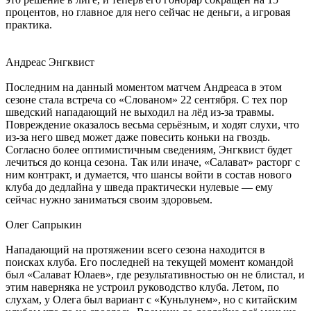
процентов, но главное для него сейчас не деньги, а игровая
практика.
Андреас Энгквист
Последним на данный моментом матчем Андреаса в этом
сезоне стала встреча со «Слованом» 22 сентября. С тех пор
шведский нападающий не выходил на лёд из-за травмы.
Повреждение оказалось весьма серьёзным, и ходят слухи, что
из-за него швед может даже повесить коньки на гвоздь.
Согласно более оптимистичным сведениям, Энгквист будет
лечиться до конца сезона. Так или иначе, «Салават» расторг с
ним контракт, и думается, что шансы войти в состав нового
клуба до дедлайна у шведа практически нулевые — ему
сейчас нужно заниматься своим здоровьем.
Олег Сапрыкин
Нападающий на протяжении всего сезона находится в
поисках клуба. Его последней на текущей момент командой
был «Салават Юлаев», где результативностью он не блистал, и
этим наверняка не устроил руководство клуба. Летом, по
слухам, у Олега был вариант с «Куньлунем», но с китайским