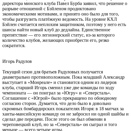
директора минского клуба Павел Бурба заявил, что решение о
разрыве отношений с Бэйленом продиктовано
экономическими мотивами, и принято оно было для того,
чтобы разгрузить платёжную ведомость. На уровне КХЛ
Бэйлен считается неплохим защитником, поэтому у него есть
шансы найти новый клуб до дедлайна. Единственное
препятствие — его легионерский статус, из-за которого
количество клубов, желающих приобрести его, резко
сократится.
Игорь Радулов
Текущий сезон для братьев Радуловых получается
диаметрально противоположным. Пока младший Александр
выступает в «Монреале» и становится одним из лидеров
клуба, старший Игорь сменил уже две команды по ходу
чемпионата — он поиграл за «Югру» и «Северсталь».
Соглашение с «Югрой» было прекращено по обоюдному
согласию сторон. Думается, что дело было в довольно
скромных бомбардирских показателях Игоря: в 18 матчах за
ханты-мансийскую команду он не забросил ни одной шайбы и
сделал две передачи. После этого он был обменян в
череповецкий клуб, но за «Северсталь» он сыграл и того
меньше — всего четыре игры.