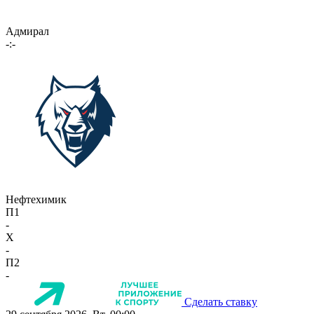
Адмирал
-:-
Нефтехимик
П1
-
X
-
П2
-
Сделать ставку