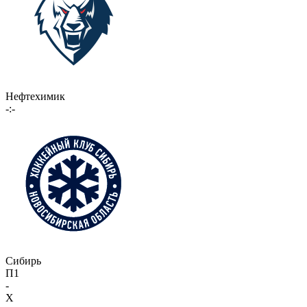
Нефтехимик
-:-
Сибирь
П1
-
X