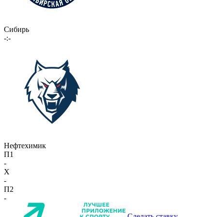
Сибирь
-:-
Нефтехимик
П1
-
X
-
П2
-
Сделать ставку