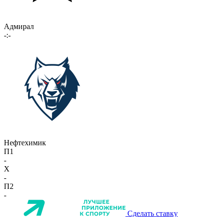
Адмирал
-:-
Нефтехимик
П1
-
X
-
П2
-
Сделать ставку