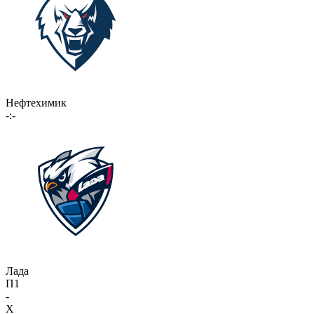
Нефтехимик
-:-
Лада
П1
-
X