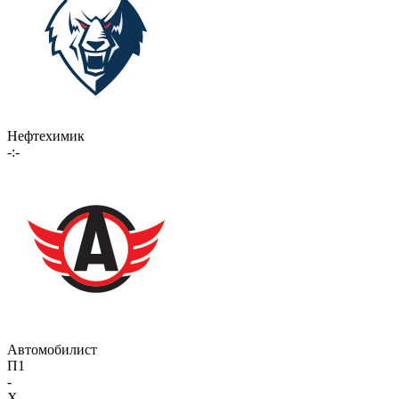
Нефтехимик
-:-
Автомобилист
П1
-
X