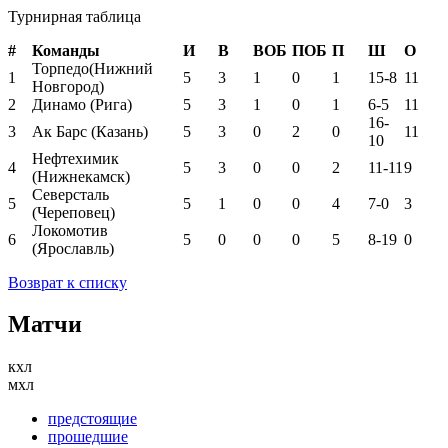
Турнирная таблица
#
Команды
И
В
ВОБ
ПОБ
П
Ш
О
Торпедо(Нижний
1
5
3
1
0
1
15-8
11
Новгород)
2
Динамо (Рига)
5
3
1
0
1
6-5
11
16-
3
Ак Барс (Казань)
5
3
0
2
0
11
10
Нефтехимик
4
5
3
0
0
2
11-11
9
(Нижнекамск)
Северсталь
5
5
1
0
0
4
7-0
3
(Череповец)
Локомотив
6
5
0
0
0
5
8-19
0
(Ярославль)
Возврат к списку
Матчи
кхл
мхл
предстоящие
прошедшие