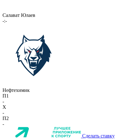
Салават Юлаев
-:-
Нефтехимик
П1
-
X
-
П2
-
Сделать ставку