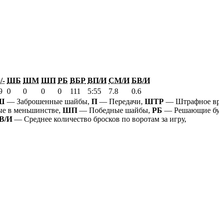
/-
ШБ
ШМ
ШП
РБ
ВБР
ВП/И
СМ/И
БВ/И
9
0
0
0
0
111
5:55
7.8
0.6
Ш
— Заброшенные шайбы,
П
— Передачи,
ШТР
— Штрафное в
е в меньшинстве,
ШП
— Победные шайбы,
РБ
— Решающие бу
В/И
— Среднее количество бросков по воротам за игру,