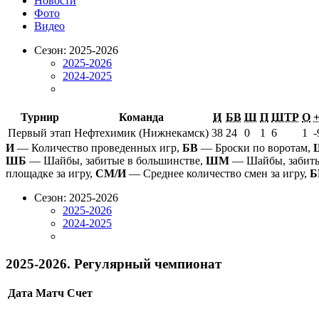
Новости
Фото
Видео
Сезон: 2025-2026
2025-2026
2024-2025
Турнир
Команда
И
БВ
Ш
П
ШТР
О
+
Первый этап
Нефтехимик (Нижнекамск)
38
24
0
1
6
1
-
И
— Количество проведенных игр,
БВ
— Броски по воротам,
ШБ
— Шайбы, забитые в большинстве,
ШМ
— Шайбы, забиты
площадке за игру,
СМ/И
— Среднее количество смен за игру,
Б
Сезон: 2025-2026
2025-2026
2024-2025
2025-2026. Регулярный чемпионат
Дата
Матч
Счет