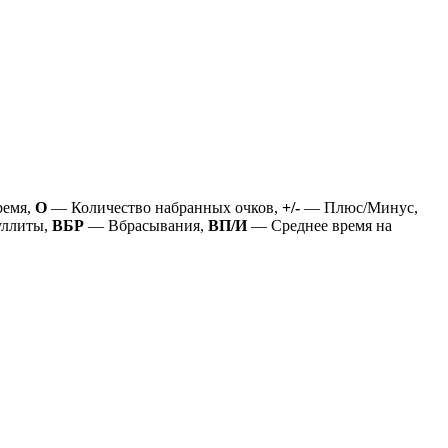
ремя,
О
— Количество набранных очков,
+/-
— Плюс/Минус,
ллиты,
ВБР
— Вбрасывания,
ВП/И
— Среднее время на