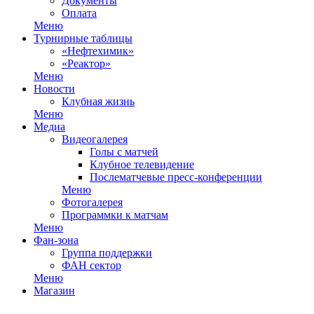
Документы
Оплата
Меню
Турнирные таблицы
«Нефтехимик»
«Реактор»
Меню
Новости
Клубная жизнь
Меню
Медиа
Видеогалерея
Голы с матчей
Клубное телевидение
Послематчевые пресс-конференции
Меню
Фотогалерея
Программки к матчам
Меню
Фан-зона
Группа поддержки
ФАН сектор
Меню
Магазин