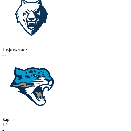
Нефтехимик
-:-
Барыс
П1
-