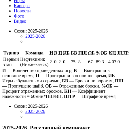
Игры
Карьера
Новости
Фото
Видео
Сезон: 2025-2026
2025-2026
Турнир
Команда
И
В
П
ИБ
БВ
ПШ
ОБ
%ОБ
КН
ШТР
Первый
Нефтехимик
2
0
2
0
75
8
67
89.3
4.03
0
этап
(Нижнекамск)
И
— Количество проведенных игр,
В
— Выигрыши в
основное время,
П
— Проигрыши в основное время,
ИБ
—
Игры с буллитными сериями,
БВ
— Броски по воротам,
ПШ
— Пропущено шайб,
ОБ
— Отраженные броски,
%ОБ
—
Процент отраженных бросков,
КН
— Коэффициент
надежности = 60мин*ПШ/ВП,
ШТР
— Штрафное время,
Сезон: 2025-2026
2025-2026
2025-2026. Регулярный чемпионат