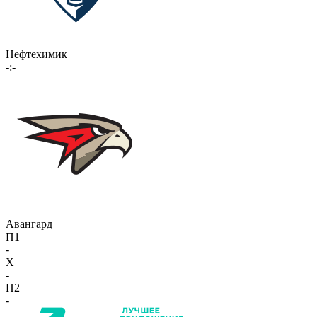
Нефтехимик
-:-
Авангард
П1
-
X
-
П2
-