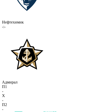
Нефтехимик
-:-
Адмирал
П1
-
X
-
П2
-