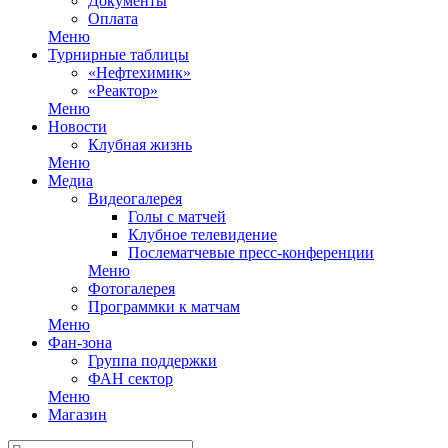
Документы
Оплата
Меню
Турнирные таблицы
«Нефтехимик»
«Реактор»
Меню
Новости
Клубная жизнь
Меню
Медиа
Видеогалерея
Голы с матчей
Клубное телевидение
Послематчевые пресс-конференции
Меню
Фотогалерея
Программки к матчам
Меню
Фан-зона
Группа поддержки
ФАН сектор
Меню
Магазин