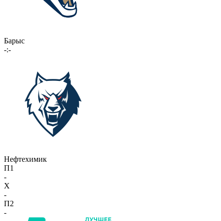
Барыс
-:-
Нефтехимик
П1
-
X
-
П2
-