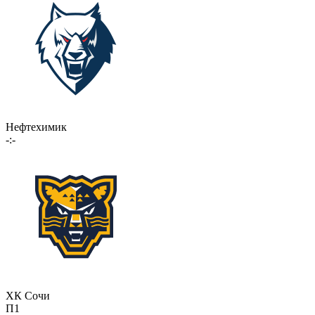
Нефтехимик
-:-
ХК Сочи
П1