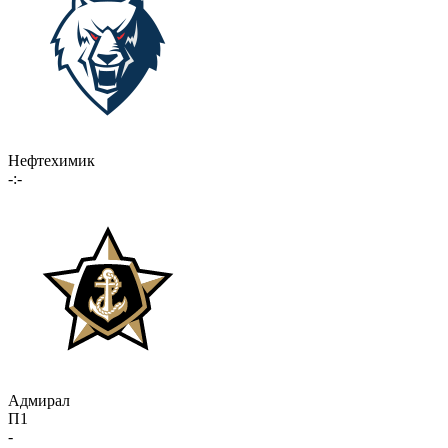
Нефтехимик
-:-
Адмирал
П1
-