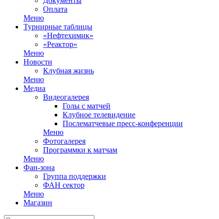
Документы
Оплата
Меню
Турнирные таблицы
«Нефтехимик»
«Реактор»
Меню
Новости
Клубная жизнь
Меню
Медиа
Видеогалерея
Голы с матчей
Клубное телевидение
Послематчевые пресс-конференции
Меню
Фотогалерея
Программки к матчам
Меню
Фан-зона
Группа поддержки
ФАН сектор
Меню
Магазин