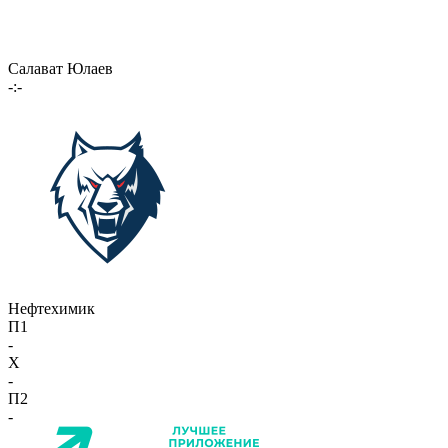
Салават Юлаев
-:-
Нефтехимик
П1
-
X
-
П2
-