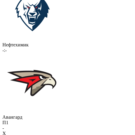
Нефтехимик
-:-
Авангард
П1
-
X