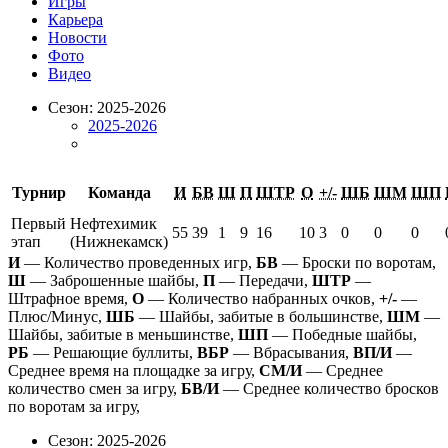
Игры
Карьера
Новости
Фото
Видео
Сезон: 2025-2026
2025-2026
Турнир
Команда
И
БВ
Ш
П
ШТР
О
+/-
ШБ
ШМ
ШП
Первый
Нефтехимик
55
39
1
9
16
10
3
0
0
0
этап
(Нижнекамск)
И
— Количество проведенных игр,
БВ
— Броски по воротам,
Ш
— Заброшенные шайбы,
П
— Передачи,
ШТР
—
Штрафное время,
О
— Количество набранных очков,
+/-
—
Плюс/Минус,
ШБ
— Шайбы, забитые в большинстве,
ШМ
—
Шайбы, забитые в меньшинстве,
ШП
— Победные шайбы,
РБ
— Решающие буллиты,
ВБР
— Вбрасывания,
ВП/И
—
Среднее время на площадке за игру,
СМ/И
— Среднее
количество смен за игру,
БВ/И
— Среднее количество бросков
по воротам за игру,
Сезон: 2025-2026