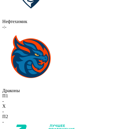
Нефтехимик
-:-
Драконы
П1
-
X
-
П2
-