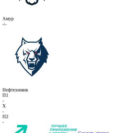
Амур
-:-
Нефтехимик
П1
-
X
-
П2
-