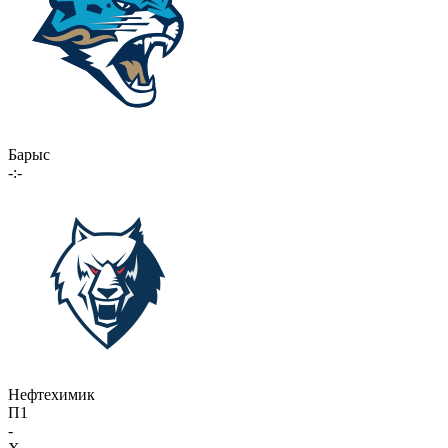
Барыс
-:-
Нефтехимик
П1
-