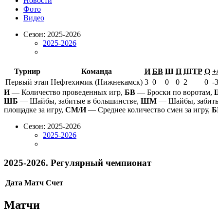
Новости
Фото
Видео
Сезон: 2025-2026
2025-2026
Турнир
Команда
И
БВ
Ш
П
ШТР
О
+/
Первый этап
Нефтехимик (Нижнекамск)
3
0
0
0
2
0
-
И
— Количество проведенных игр,
БВ
— Броски по воротам,
ШБ
— Шайбы, забитые в большинстве,
ШМ
— Шайбы, забиты
площадке за игру,
СМ/И
— Среднее количество смен за игру,
Б
Сезон: 2025-2026
2025-2026
2025-2026. Регулярный чемпионат
Дата
Матч
Счет
Матчи