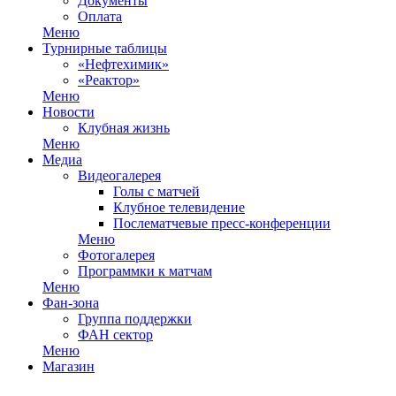
Документы
Оплата
Меню
Турнирные таблицы
«Нефтехимик»
«Реактор»
Меню
Новости
Клубная жизнь
Меню
Медиа
Видеогалерея
Голы с матчей
Клубное телевидение
Послематчевые пресс-конференции
Меню
Фотогалерея
Программки к матчам
Меню
Фан-зона
Группа поддержки
ФАН сектор
Меню
Магазин