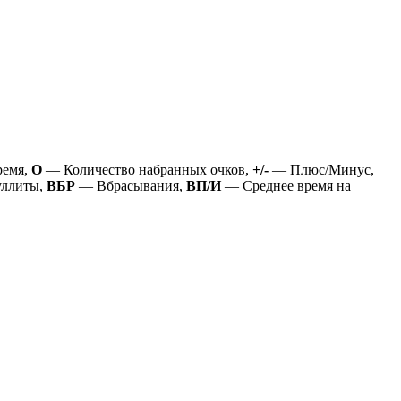
ремя,
О
— Количество набранных очков,
+/-
— Плюс/Минус,
ллиты,
ВБР
— Вбрасывания,
ВП/И
— Среднее время на