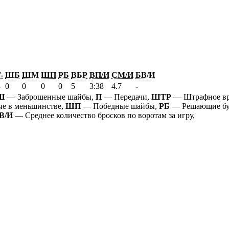
-
ШБ
ШМ
ШП
РБ
ВБР
ВП/И
СМ/И
БВ/И
3
0
0
0
0
5
3:38
4.7
-
Ш
— Заброшенные шайбы,
П
— Передачи,
ШТР
— Штрафное в
е в меньшинстве,
ШП
— Победные шайбы,
РБ
— Решающие бу
В/И
— Среднее количество бросков по воротам за игру,