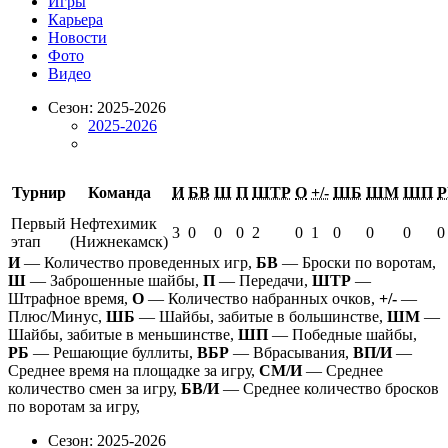
Игры
Карьера
Новости
Фото
Видео
Сезон: 2025-2026
2025-2026
Турнир
Команда
И
БВ
Ш
П
ШТР
О
+/-
ШБ
ШМ
ШП
Р
Первый
Нефтехимик
3
0
0
0
2
0
1
0
0
0
0
этап
(Нижнекамск)
И
— Количество проведенных игр,
БВ
— Броски по воротам,
Ш
— Заброшенные шайбы,
П
— Передачи,
ШТР
—
Штрафное время,
О
— Количество набранных очков,
+/-
—
Плюс/Минус,
ШБ
— Шайбы, забитые в большинстве,
ШМ
—
Шайбы, забитые в меньшинстве,
ШП
— Победные шайбы,
РБ
— Решающие буллиты,
ВБР
— Вбрасывания,
ВП/И
—
Среднее время на площадке за игру,
СМ/И
— Среднее
количество смен за игру,
БВ/И
— Среднее количество бросков
по воротам за игру,
Сезон: 2025-2026