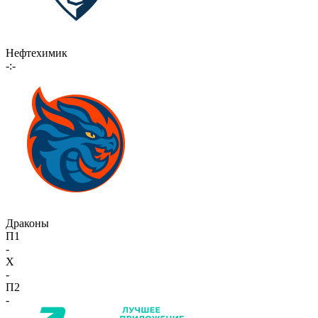
Нефтехимик
-:-
Драконы
П1
-
X
-
П2
-