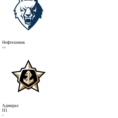
Нефтехимик
-:-
Адмирал
П1
-