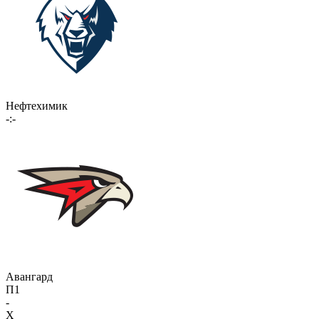
Нефтехимик
-:-
Авангард
П1
-
X