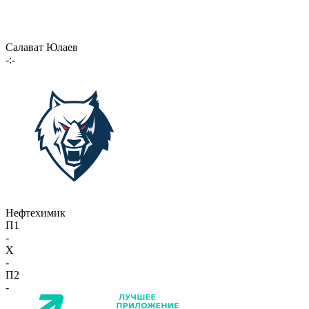
Салават Юлаев
-:-
Нефтехимик
П1
-
X
-
П2
-