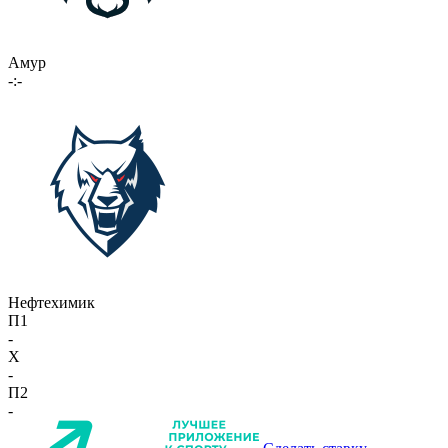
Амур
-:-
Нефтехимик
П1
-
X
-
П2
-