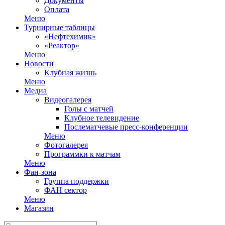
Документы
Оплата
Меню
Турнирные таблицы
«Нефтехимик»
«Реактор»
Меню
Новости
Клубная жизнь
Меню
Медиа
Видеогалерея
Голы с матчей
Клубное телевидение
Послематчевые пресс-конференции
Меню
Фотогалерея
Программки к матчам
Меню
Фан-зона
Группа поддержки
ФАН сектор
Меню
Магазин