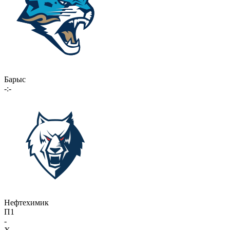
Барыс
-:-
Нефтехимик
П1
-