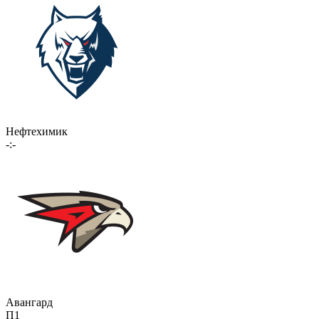
Нефтехимик
-:-
Авангард
П1