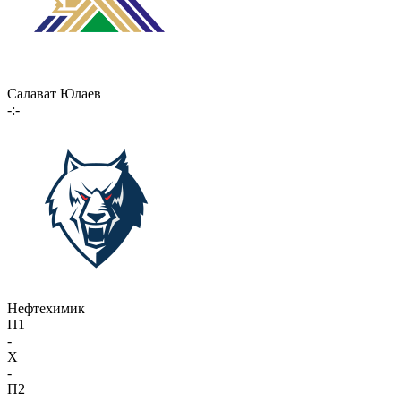
Салават Юлаев
-:-
Нефтехимик
П1
-
X
-
П2