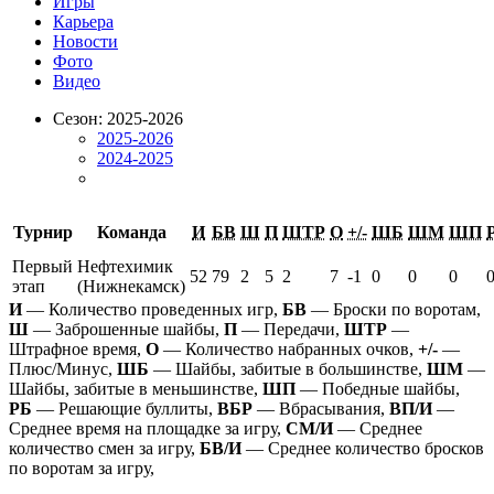
Игры
Карьера
Новости
Фото
Видео
Сезон: 2025-2026
2025-2026
2024-2025
Турнир
Команда
И
БВ
Ш
П
ШТР
О
+/-
ШБ
ШМ
ШП
Первый
Нефтехимик
52
79
2
5
2
7
-1
0
0
0
этап
(Нижнекамск)
И
— Количество проведенных игр,
БВ
— Броски по воротам,
Ш
— Заброшенные шайбы,
П
— Передачи,
ШТР
—
Штрафное время,
О
— Количество набранных очков,
+/-
—
Плюс/Минус,
ШБ
— Шайбы, забитые в большинстве,
ШМ
—
Шайбы, забитые в меньшинстве,
ШП
— Победные шайбы,
РБ
— Решающие буллиты,
ВБР
— Вбрасывания,
ВП/И
—
Среднее время на площадке за игру,
СМ/И
— Среднее
количество смен за игру,
БВ/И
— Среднее количество бросков
по воротам за игру,