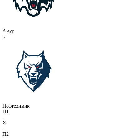
Амур
-:-
Нефтехимик
П1
-
X
-
П2
-