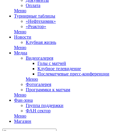
Документы
Оплата
Меню
Турнирные таблицы
«Нефтехимик»
«Реактор»
Меню
Новости
Клубная жизнь
Меню
Медиа
Видеогалерея
Голы с матчей
Клубное телевидение
Послематчевые пресс-конференции
Меню
Фотогалерея
Программки к матчам
Меню
Фан-зона
Группа поддержки
ФАН сектор
Меню
Магазин