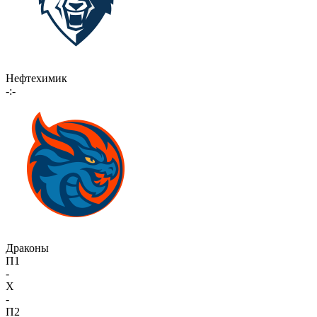
Нефтехимик
-:-
Драконы
П1
-
X
-
П2