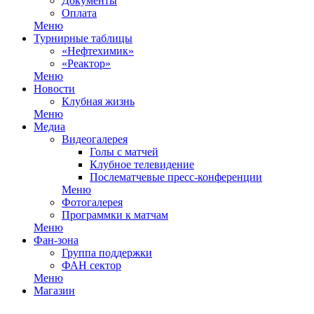
Документы
Оплата
Меню
Турнирные таблицы
«Нефтехимик»
«Реактор»
Меню
Новости
Клубная жизнь
Меню
Медиа
Видеогалерея
Голы с матчей
Клубное телевидение
Послематчевые пресс-конференции
Меню
Фотогалерея
Программки к матчам
Меню
Фан-зона
Группа поддержки
ФАН сектор
Меню
Магазин