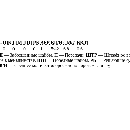
-
ШБ
ШМ
ШП
РБ
ВБР
ВП/И
СМ/И
БВ/И
2
0
0
0
0
1
5:42
6.8
0.6
Ш
— Заброшенные шайбы,
П
— Передачи,
ШТР
— Штрафное в
е в меньшинстве,
ШП
— Победные шайбы,
РБ
— Решающие бу
В/И
— Среднее количество бросков по воротам за игру,