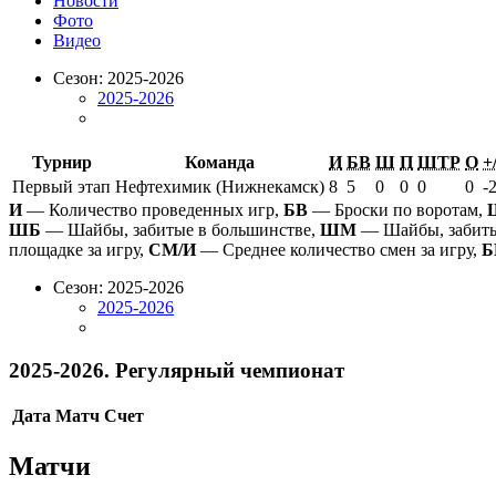
Новости
Фото
Видео
Сезон: 2025-2026
2025-2026
Турнир
Команда
И
БВ
Ш
П
ШТР
О
+/
Первый этап
Нефтехимик (Нижнекамск)
8
5
0
0
0
0
-
И
— Количество проведенных игр,
БВ
— Броски по воротам,
ШБ
— Шайбы, забитые в большинстве,
ШМ
— Шайбы, забиты
площадке за игру,
СМ/И
— Среднее количество смен за игру,
Б
Сезон: 2025-2026
2025-2026
2025-2026. Регулярный чемпионат
Дата
Матч
Счет
Матчи