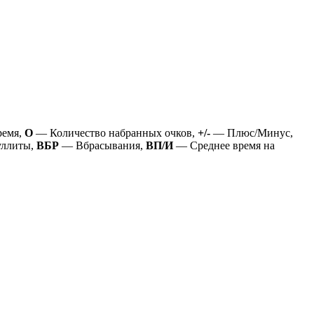
ремя,
О
— Количество набранных очков,
+/-
— Плюс/Минус,
ллиты,
ВБР
— Вбрасывания,
ВП/И
— Среднее время на