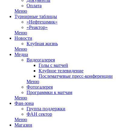
Документы
Оплата
Меню
Турнирные таблицы
«Нефтехимик»
«Реактор»
Меню
Новости
Клубная жизнь
Меню
Медиа
Видеогалерея
Голы с матчей
Клубное телевидение
Послематчевые пресс-конференции
Меню
Фотогалерея
Программки к матчам
Меню
Фан-зона
Группа поддержки
ФАН сектор
Меню
Магазин