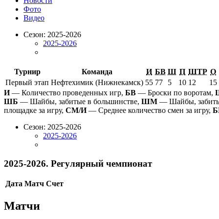
Новости
Фото
Видео
Сезон: 2025-2026
2025-2026
Турнир
Команда
И
БВ
Ш
П
ШТР
О
Первый этап
Нефтехимик (Нижнекамск)
55
77
5
10
12
15
И
— Количество проведенных игр,
БВ
— Броски по воротам,
ШБ
— Шайбы, забитые в большинстве,
ШМ
— Шайбы, забиты
площадке за игру,
СМ/И
— Среднее количество смен за игру,
Б
Сезон: 2025-2026
2025-2026
2025-2026. Регулярный чемпионат
Дата
Матч
Счет
Матчи