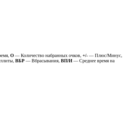
ремя,
О
— Количество набранных очков,
+/-
— Плюс/Минус,
ллиты,
ВБР
— Вбрасывания,
ВП/И
— Среднее время на