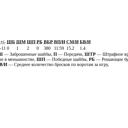
+/-
ШБ
ШМ
ШП
РБ
ВБР
ВП/И
СМ/И
БВ/И
-11
0
1
2
0
380
11:59
15.2
1.4
Ш
— Заброшенные шайбы,
П
— Передачи,
ШТР
— Штрафное в
е в меньшинстве,
ШП
— Победные шайбы,
РБ
— Решающие бу
В/И
— Среднее количество бросков по воротам за игру,