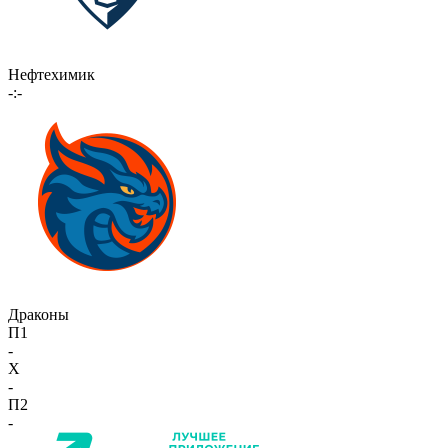
Нефтехимик
-:-
Драконы
П1
-
X
-
П2
-