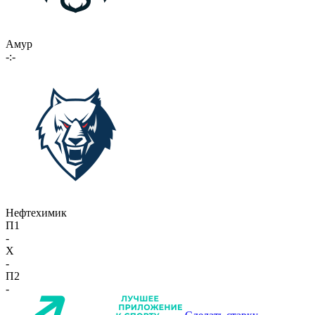
Амур
-:-
Нефтехимик
П1
-
X
-
П2
-