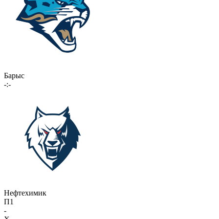
Барыс
-:-
Нефтехимик
П1
-