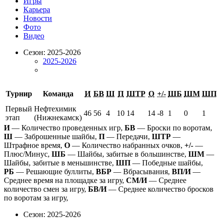
Игры
Карьера
Новости
Фото
Видео
Сезон: 2025-2026
2025-2026
Турнир
Команда
И
БВ
Ш
П
ШТР
О
+/-
ШБ
ШМ
ШП
Первый
Нефтехимик
46
56
4
10
14
14
-8
1
0
1
этап
(Нижнекамск)
И
— Количество проведенных игр,
БВ
— Броски по воротам,
Ш
— Заброшенные шайбы,
П
— Передачи,
ШТР
—
Штрафное время,
О
— Количество набранных очков,
+/-
—
Плюс/Минус,
ШБ
— Шайбы, забитые в большинстве,
ШМ
—
Шайбы, забитые в меньшинстве,
ШП
— Победные шайбы,
РБ
— Решающие буллиты,
ВБР
— Вбрасывания,
ВП/И
—
Среднее время на площадке за игру,
СМ/И
— Среднее
количество смен за игру,
БВ/И
— Среднее количество бросков
по воротам за игру,
Сезон: 2025-2026