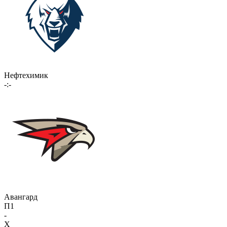
Нефтехимик
-:-
Авангард
П1
-
X