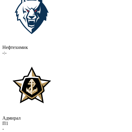
Нефтехимик
-:-
Адмирал
П1
-