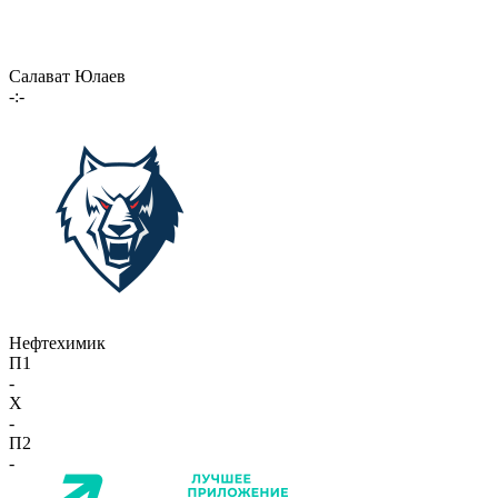
Салават Юлаев
-:-
Нефтехимик
П1
-
X
-
П2
-