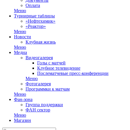
Документы
Оплата
Меню
Турнирные таблицы
«Нефтехимик»
«Реактор»
Меню
Новости
Клубная жизнь
Меню
Медиа
Видеогалерея
Голы с матчей
Клубное телевидение
Послематчевые пресс-конференции
Меню
Фотогалерея
Программки к матчам
Меню
Фан-зона
Группа поддержки
ФАН сектор
Меню
Магазин