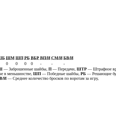
ШБ
ШМ
ШП
РБ
ВБР
ВП/И
СМ/И
БВ/И
0
0
0
0
-
-
-
Ш
— Заброшенные шайбы,
П
— Передачи,
ШТР
— Штрафное в
е в меньшинстве,
ШП
— Победные шайбы,
РБ
— Решающие бу
В/И
— Среднее количество бросков по воротам за игру,