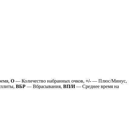
ремя,
О
— Количество набранных очков,
+/-
— Плюс/Минус,
ллиты,
ВБР
— Вбрасывания,
ВП/И
— Среднее время на