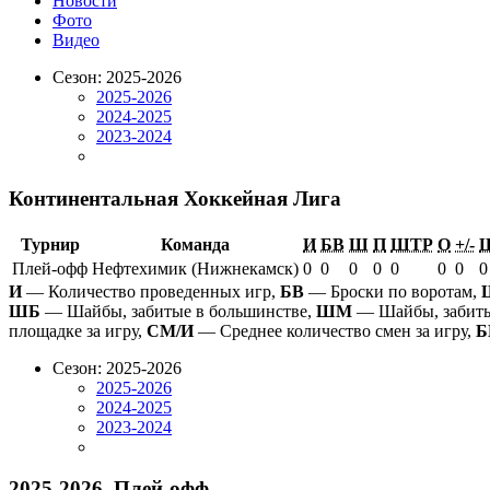
Новости
Фото
Видео
Сезон: 2025-2026
2025-2026
2024-2025
2023-2024
Континентальная Хоккейная Лига
Турнир
Команда
И
БВ
Ш
П
ШТР
О
+/-
Плей-офф
Нефтехимик (Нижнекамск)
0
0
0
0
0
0
0
0
И
— Количество проведенных игр,
БВ
— Броски по воротам,
ШБ
— Шайбы, забитые в большинстве,
ШМ
— Шайбы, забиты
площадке за игру,
СМ/И
— Среднее количество смен за игру,
Б
Сезон: 2025-2026
2025-2026
2024-2025
2023-2024
2025-2026. Плей-офф