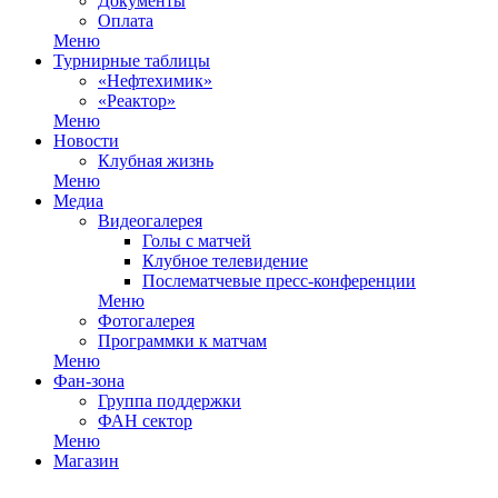
Документы
Оплата
Меню
Турнирные таблицы
«Нефтехимик»
«Реактор»
Меню
Новости
Клубная жизнь
Меню
Медиа
Видеогалерея
Голы с матчей
Клубное телевидение
Послематчевые пресс-конференции
Меню
Фотогалерея
Программки к матчам
Меню
Фан-зона
Группа поддержки
ФАН сектор
Меню
Магазин