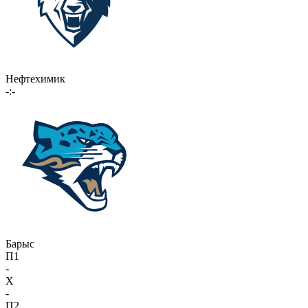
Нефтехимик
-:-
Барыс
П1
-
X
-
П2