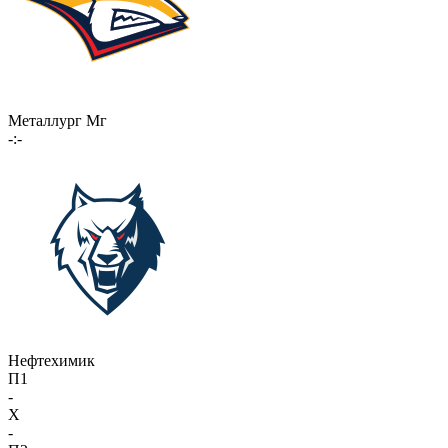
Металлург Мг
-:-
Нефтехимик
П1
-
X
-