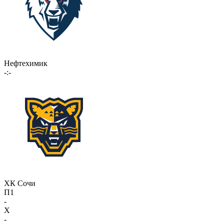
Нефтехимик
-:-
ХК Сочи
П1
-
X
-