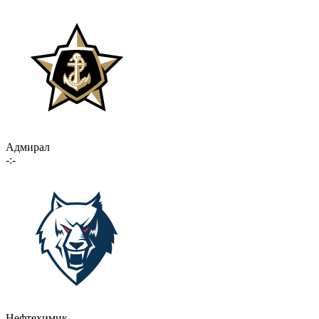
Адмирал
-:-
Нефтехимик