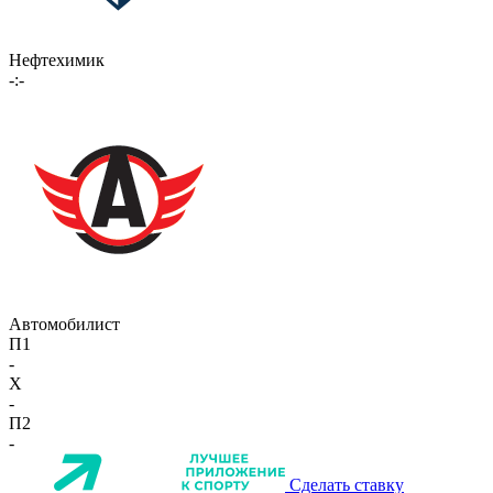
Нефтехимик
-:-
Автомобилист
П1
-
X
-
П2
-
Сделать ставку