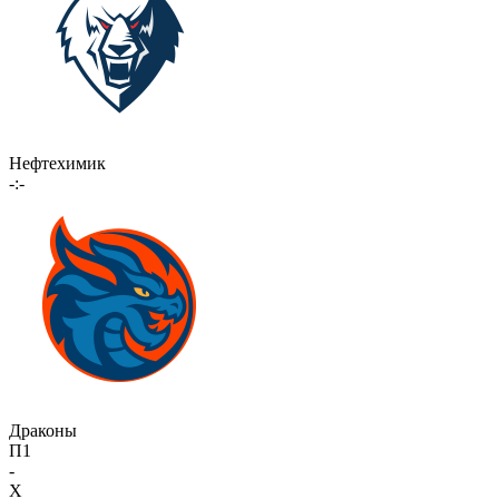
Нефтехимик
-:-
Драконы
П1
-
X