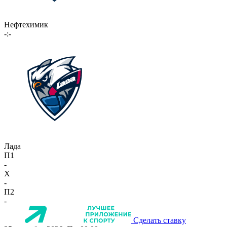
Нефтехимик
-:-
Лада
П1
-
X
-
П2
-
Сделать ставку