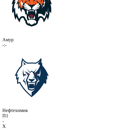
Амур
-:-
Нефтехимик
П1
-
X
-