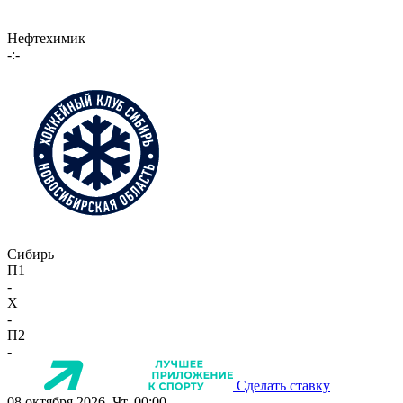
Нефтехимик
-:-
Сибирь
П1
-
X
-
П2
-
Сделать ставку
08 октября 2026, Чт, 00:00