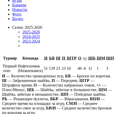
Игры
Карьера
Новости
Фото
Видео
Сезон: 2025-2026
2025-2026
2024-2025
2023-2024
Турнир
Команда
И
БВ
Ш
П
ШТР
О
+/-
ШБ
ШМ
ШП
Первый
Нефтехимик
51
139
23
23
16
46
-6
11
1
3
этап
(Нижнекамск)
И
— Количество проведенных игр,
БВ
— Броски по воротам,
Ш
— Заброшенные шайбы,
П
— Передачи,
ШТР
—
Штрафное время,
О
— Количество набранных очков,
+/-
—
Плюс/Минус,
ШБ
— Шайбы, забитые в большинстве,
ШМ
—
Шайбы, забитые в меньшинстве,
ШП
— Победные шайбы,
РБ
— Решающие буллиты,
ВБР
— Вбрасывания,
ВП/И
—
Среднее время на площадке за игру,
СМ/И
— Среднее
количество смен за игру,
БВ/И
— Среднее количество бросков
по воротам за игру,