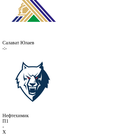
Салават Юлаев
-:-
Нефтехимик
П1
-
X