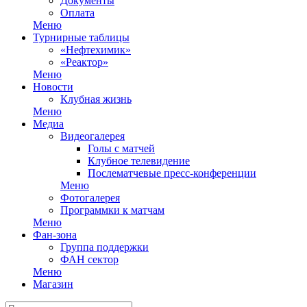
Документы
Оплата
Меню
Турнирные таблицы
«Нефтехимик»
«Реактор»
Меню
Новости
Клубная жизнь
Меню
Медиа
Видеогалерея
Голы с матчей
Клубное телевидение
Послематчевые пресс-конференции
Меню
Фотогалерея
Программки к матчам
Меню
Фан-зона
Группа поддержки
ФАН сектор
Меню
Магазин