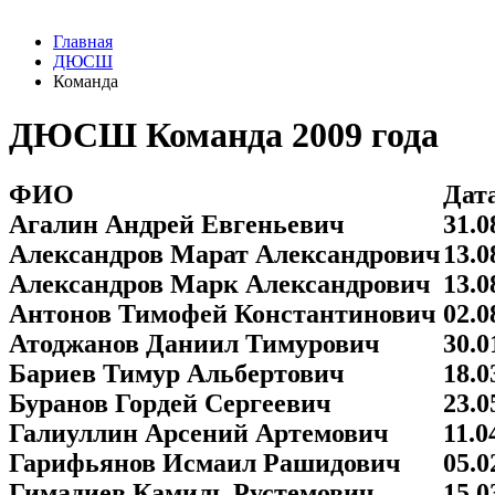
Главная
ДЮСШ
Команда
ДЮСШ Команда 2009 года
ФИО
Дат
Агалин Андрей Евгеньевич
31.0
Александров Марат Александрович
13.0
Александров Марк Александрович
13.0
Антонов Тимофей Константинович
02.0
Атоджанов Даниил Тимурович
30.0
Бариев Тимур Альбертович
18.0
Буранов Гордей Сергеевич
23.0
Галиуллин Арсений Артемович
11.0
Гарифьянов Исмаил Рашидович
05.0
Гимадиев Камиль Рустемович
15.0