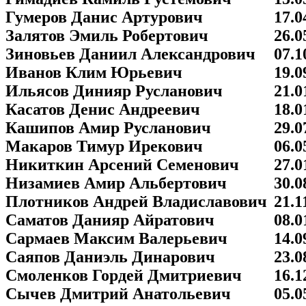
Гумеров Данис Артурович
17.0
Залятов Эмиль Робертович
26.0
Зиновьев Даниил Александрович
07.1
Иванов Клим Юрьевич
19.0
Ильясов Динияр Русланович
21.0
Касатов Денис Андреевич
18.0
Кашипов Амир Русланович
29.0
Макаров Тимур Ирекович
06.0
Никиткин Арсений Семенович
27.0
Низамиев Амир Альбертович
30.0
Плотников Андрей Владиславович
21.1
Саматов Данияр Айратович
08.0
Сармаев Максим Валерьевич
14.0
Саяпов Даниэль Динарович
23.0
Смоленков Гордей Дмитриевич
16.1
Сычев Дмитрий Анатольевич
05.0