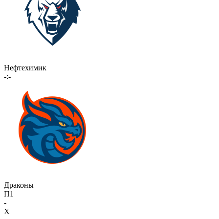
Нефтехимик
-:-
Драконы
П1
-
X