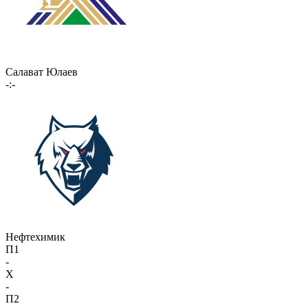
Салават Юлаев
-:-
Нефтехимик
П1
-
X
-
П2