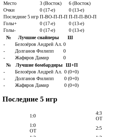
Место
3 (Восток)
6 (Восток)
Очки
0 (17-e)
0 (13-e)
Последние 5 игр
П-ВО-П-П-П
П-П-П-ВО-П
Голы+
0 (17-e)
0 (13-e)
Голы-
0 (17-e)
0 (13-e)
№
Лучшие снайперы
Ш
-
Белозёров Андрей Ал.
0
-
Долганов Филипп
0
-
Жафяров Дамир
0
№
Лучшие бомбардиры
Ш+П
-
Белозёров Андрей Ал.
0 (0+0)
-
Долганов Филипп
0 (0+0)
-
Жафяров Дамир
0 (0+0)
Последние 5 игр
4:3
1:0
OT
1:0
2:5
OT