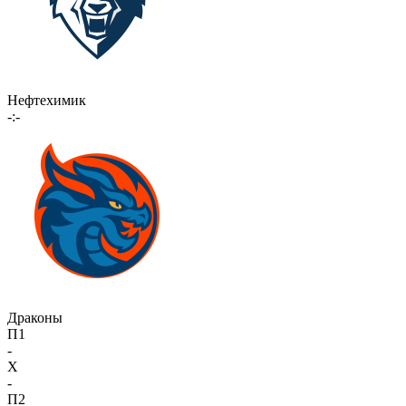
Нефтехимик
-:-
Драконы
П1
-
X
-
П2