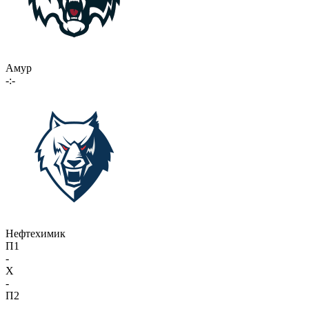
Амур
-:-
Нефтехимик
П1
-
X
-
П2
-