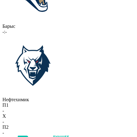
Барыс
-:-
Нефтехимик
П1
-
X
-
П2
-