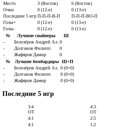
Место
3 (Восток)
6 (Восток)
Очки
0 (12-e)
0 (13-e)
Последние 5 игр
П-П-П-В-П
П-П-П-ВО-П
Голы+
0 (12-e)
0 (13-e)
Голы-
0 (12-e)
0 (13-e)
№
Лучшие снайперы
Ш
-
Белозёров Андрей Ал.
0
-
Долганов Филипп
0
-
Жафяров Дамир
0
№
Лучшие бомбардиры
Ш+П
-
Белозёров Андрей Ал.
0 (0+0)
-
Долганов Филипп
0 (0+0)
-
Жафяров Дамир
0 (0+0)
Последние 5 игр
3:4
4:3
OT
OT
4:1
2:5
4:1
1:2