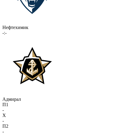
Нефтехимик
-:-
Адмирал
П1
-
X
-
П2
-