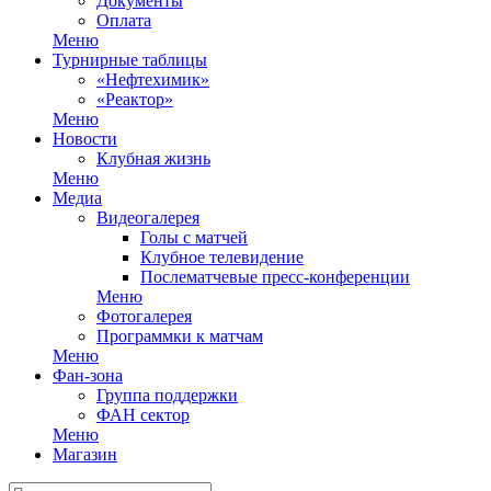
Документы
Оплата
Меню
Турнирные таблицы
«Нефтехимик»
«Реактор»
Меню
Новости
Клубная жизнь
Меню
Медиа
Видеогалерея
Голы с матчей
Клубное телевидение
Послематчевые пресс-конференции
Меню
Фотогалерея
Программки к матчам
Меню
Фан-зона
Группа поддержки
ФАН сектор
Меню
Магазин