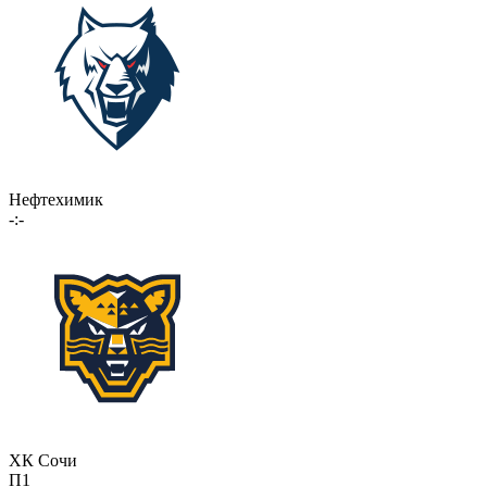
Нефтехимик
-:-
ХК Сочи
П1