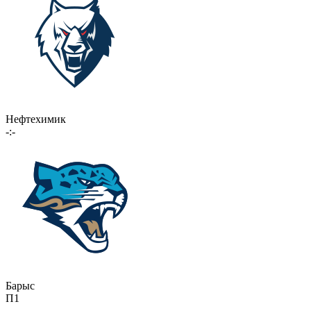
Нефтехимик
-:-
Барыс
П1
-