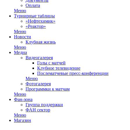
Документы
Оплата
Меню
Турнирные таблицы
«Нефтехимик»
«Реактор»
Меню
Новости
Клубная жизнь
Меню
Медиа
Видеогалерея
Голы с матчей
Клубное телевидение
Послематчевые пресс-конференции
Меню
Фотогалерея
Программки к матчам
Меню
Фан-зона
Группа поддержки
ФАН сектор
Меню
Магазин