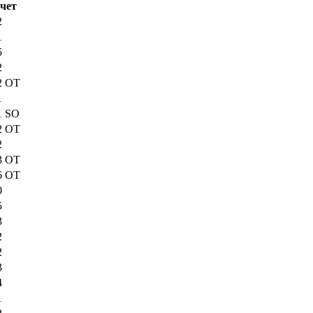
чет
2
1
5
2
2 OT
1
1 SO
2 OT
2
3 OT
6 OT
0
5
3
2
2
3
4
1