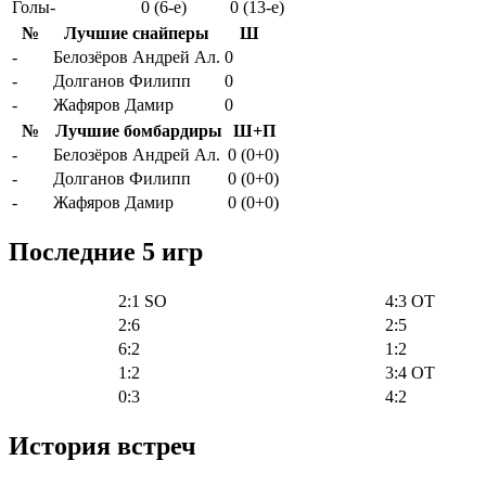
Голы-
0 (6-e)
0 (13-e)
№
Лучшие снайперы
Ш
-
Белозёров Андрей Ал.
0
-
Долганов Филипп
0
-
Жафяров Дамир
0
№
Лучшие бомбардиры
Ш+П
-
Белозёров Андрей Ал.
0 (0+0)
-
Долганов Филипп
0 (0+0)
-
Жафяров Дамир
0 (0+0)
Последние 5 игр
2:1 SO
4:3 OT
2:6
2:5
6:2
1:2
1:2
3:4 OT
0:3
4:2
История встреч