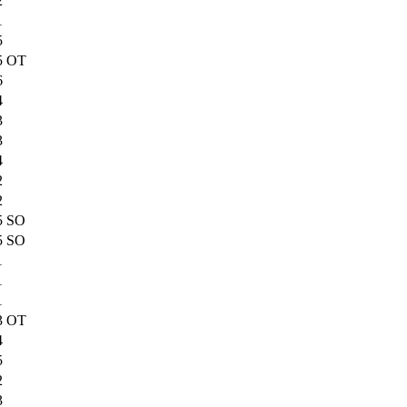
2
1
5
5 OT
6
4
3
3
4
2
2
5 SO
5 SO
1
1
1
3 OT
4
5
2
3