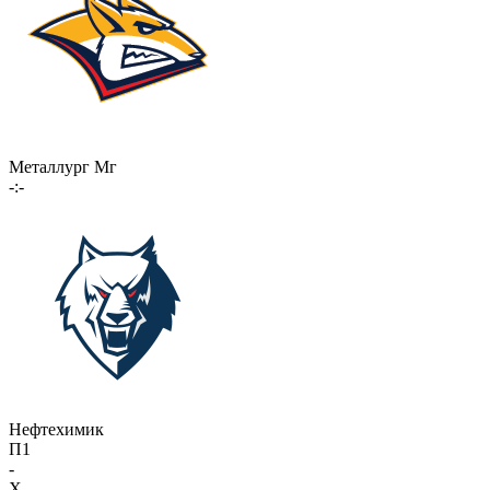
Металлург Мг
-:-
Нефтехимик
П1
-
X