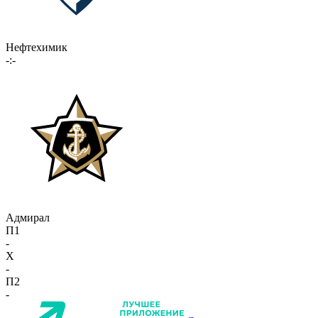
Нефтехимик
-:-
Адмирал
П1
-
X
-
П2
-