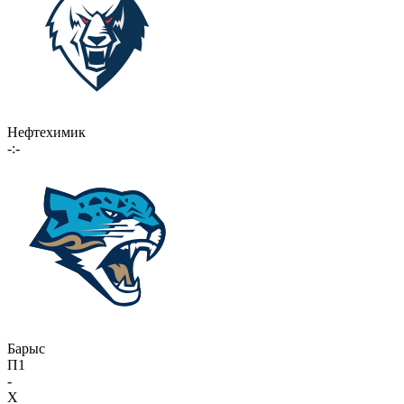
Нефтехимик
-:-
Барыс
П1
-
X