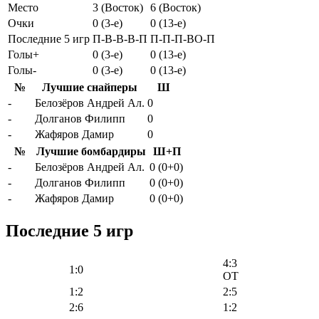
Место
3 (Восток)
6 (Восток)
Очки
0 (3-e)
0 (13-e)
Последние 5 игр
П-В-В-В-П
П-П-П-ВО-П
Голы+
0 (3-e)
0 (13-e)
Голы-
0 (3-e)
0 (13-e)
№
Лучшие снайперы
Ш
-
Белозёров Андрей Ал.
0
-
Долганов Филипп
0
-
Жафяров Дамир
0
№
Лучшие бомбардиры
Ш+П
-
Белозёров Андрей Ал.
0 (0+0)
-
Долганов Филипп
0 (0+0)
-
Жафяров Дамир
0 (0+0)
Последние 5 игр
4:3
1:0
OT
1:2
2:5
2:6
1:2