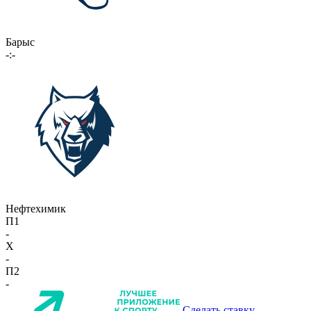
Барыс
-:-
Нефтехимик
П1
-
X
-
П2
-
Сделать ставку