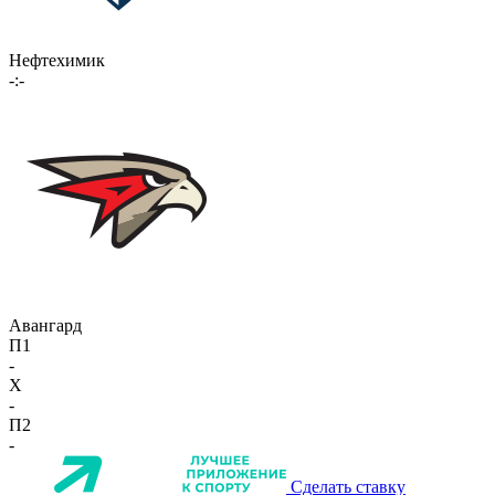
Нефтехимик
-:-
Авангард
П1
-
X
-
П2
-
Сделать ставку