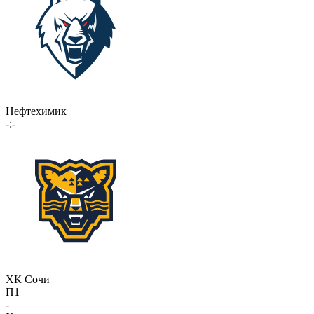
Нефтехимик
-:-
ХК Сочи
П1
-