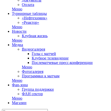
Документы
Оплата
Меню
Турнирные таблицы
«Нефтехимик»
«Реактор»
Меню
Новости
Клубная жизнь
Меню
Медиа
Видеогалерея
Голы с матчей
Клубное телевидение
Послематчевые пресс-конференции
Меню
Фотогалерея
Программки к матчам
Меню
Фан-зона
Группа поддержки
ФАН сектор
Меню
Магазин