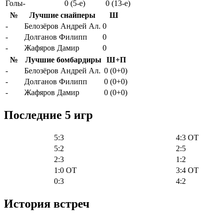
Голы-
0 (5-e)
0 (13-e)
№
Лучшие снайперы
Ш
-
Белозёров Андрей Ал.
0
-
Долганов Филипп
0
-
Жафяров Дамир
0
№
Лучшие бомбардиры
Ш+П
-
Белозёров Андрей Ал.
0 (0+0)
-
Долганов Филипп
0 (0+0)
-
Жафяров Дамир
0 (0+0)
Последние 5 игр
5:3
4:3 OT
5:2
2:5
2:3
1:2
1:0 OT
3:4 OT
0:3
4:2
История встреч