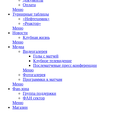
Документы
Оплата
Меню
Турнирные таблицы
«Нефтехимик»
«Реактор»
Меню
Новости
Клубная жизнь
Меню
Медиа
Видеогалерея
Голы с матчей
Клубное телевидение
Послематчевые пресс-конференции
Меню
Фотогалерея
Программки к матчам
Меню
Фан-зона
Группа поддержки
ФАН сектор
Меню
Магазин