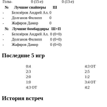
Голы-
0 (15-e)
0 (13-e)
№
Лучшие снайперы
Ш
-
Белозёров Андрей Ал.
0
-
Долганов Филипп
0
-
Жафяров Дамир
0
№
Лучшие бомбардиры
Ш+П
-
Белозёров Андрей Ал.
0 (0+0)
-
Долганов Филипп
0 (0+0)
-
Жафяров Дамир
0 (0+0)
Последние 5 игр
0:4
4:3 OT
2:3
2:5
2:0
1:2
1:0
3:4 OT
4:3 OT
4:2
История встреч