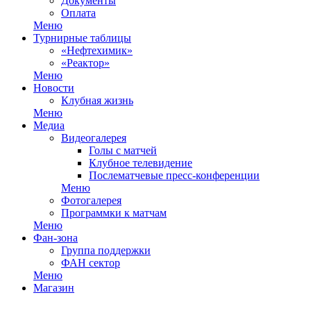
Документы
Оплата
Меню
Турнирные таблицы
«Нефтехимик»
«Реактор»
Меню
Новости
Клубная жизнь
Меню
Медиа
Видеогалерея
Голы с матчей
Клубное телевидение
Послематчевые пресс-конференции
Меню
Фотогалерея
Программки к матчам
Меню
Фан-зона
Группа поддержки
ФАН сектор
Меню
Магазин