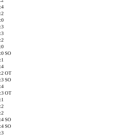
:2
:4
:2
:0
:3
:3
:2
:0
:0 SO
:1
:4
:2 OT
:3 SO
:4
:3 OT
:1
:2
:2
:4 SO
:4 SO
:3