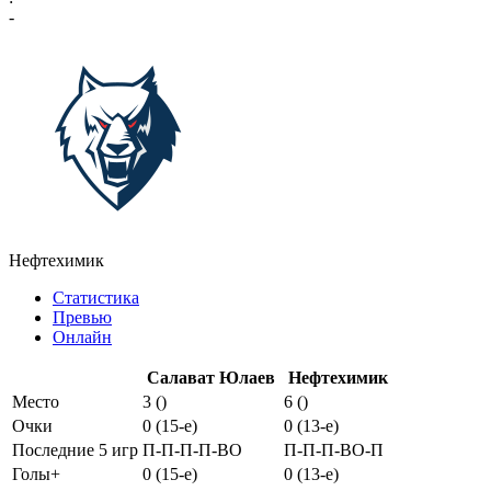
-
Нефтехимик
Статистика
Превью
Онлайн
Салават Юлаев
Нефтехимик
Место
3 ()
6 ()
Очки
0 (15-e)
0 (13-e)
Последние 5 игр
П-П-П-П-ВО
П-П-П-ВО-П
Голы+
0 (15-e)
0 (13-e)