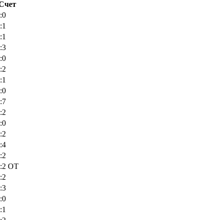
Счет
:0
:1
:1
:3
:0
:2
:1
:0
:7
:2
:0
:2
:4
:2
:2 OT
:2
:3
:0
:1