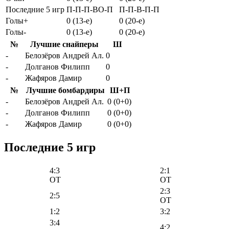
Последние 5 игр
П-П-П-ВО-П
П-П-В-П-П
Голы+
0 (13-e)
0 (20-e)
Голы-
0 (13-e)
0 (20-e)
№
Лучшие снайперы
Ш
-
Белозёров Андрей Ал.
0
-
Долганов Филипп
0
-
Жафяров Дамир
0
№
Лучшие бомбардиры
Ш+П
-
Белозёров Андрей Ал.
0 (0+0)
-
Долганов Филипп
0 (0+0)
-
Жафяров Дамир
0 (0+0)
Последние 5 игр
4:3
2:1
OT
OT
2:3
2:5
OT
1:2
3:2
3:4
4:2