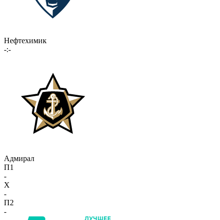
Нефтехимик
-:-
Адмирал
П1
-
X
-
П2
-