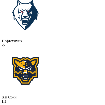
Нефтехимик
-:-
ХК Сочи
П1