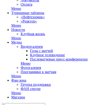
Документы
Оплата
Меню
Турнирные таблицы
«Нефтехимик»
«Реактор»
Меню
Новости
Клубная жизнь
Меню
Медиа
Видеогалерея
Голы с матчей
Клубное телевидение
Послематчевые пресс-конференции
Меню
Фотогалерея
Программки к матчам
Меню
Фан-зона
Группа поддержки
ФАН сектор
Меню
Магазин