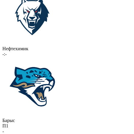
Нефтехимик
-:-
Барыс
П1
-