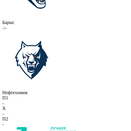
Барыс
-:-
Нефтехимик
П1
-
X
-
П2
-