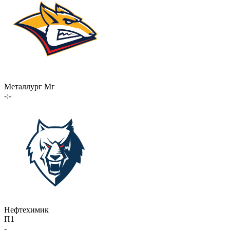
Металлург Мг
-:-
Нефтехимик
П1
-