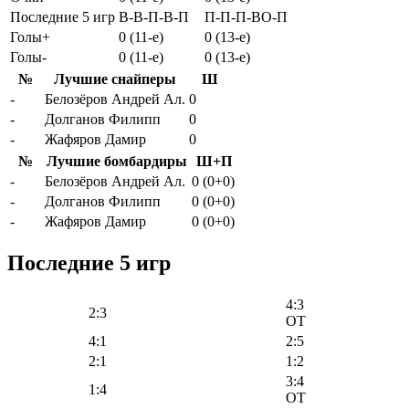
Последние 5 игр
В-В-П-В-П
П-П-П-ВО-П
Голы+
0 (11-e)
0 (13-e)
Голы-
0 (11-e)
0 (13-e)
№
Лучшие снайперы
Ш
-
Белозёров Андрей Ал.
0
-
Долганов Филипп
0
-
Жафяров Дамир
0
№
Лучшие бомбардиры
Ш+П
-
Белозёров Андрей Ал.
0 (0+0)
-
Долганов Филипп
0 (0+0)
-
Жафяров Дамир
0 (0+0)
Последние 5 игр
4:3
2:3
OT
4:1
2:5
2:1
1:2
3:4
1:4
OT