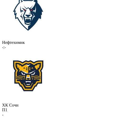
Нефтехимик
-:-
ХК Сочи
П1
-