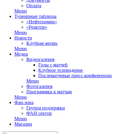
Документы
Оплата
Меню
Турнирные таблицы
«Нефтехимик»
«Реактор»
Меню
Новости
Клубная жизнь
Меню
Медиа
Видеогалерея
Голы с матчей
Клубное телевидение
Послематчевые пресс-конференции
Меню
Фотогалерея
Программки к матчам
Меню
Фан-зона
Группа поддержки
ФАН сектор
Меню
Магазин