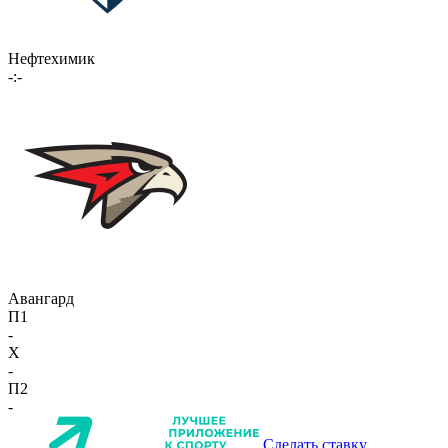
Нефтехимик
-:-
Авангард
П1
-
X
-
П2
-
Сделать ставку