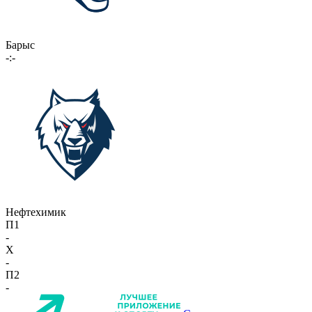
Барыс
-:-
Нефтехимик
П1
-
X
-
П2
-