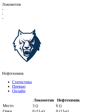
Локомотив
-
:
-
Нефтехимик
Статистика
Превью
Онлайн
Локомотив
Нефтехимик
Место
3 ()
6 ()
Очки
0 (11-e)
0 (13-e)