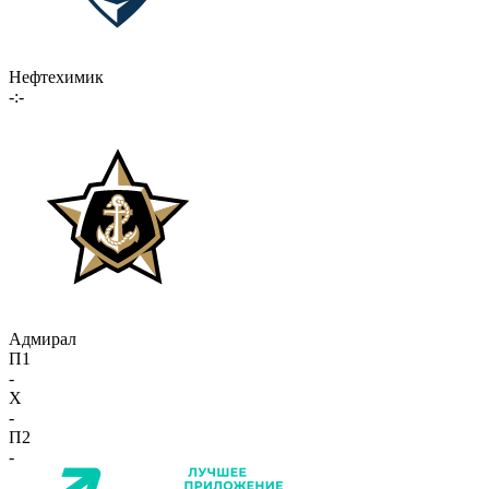
Нефтехимик
-:-
Адмирал
П1
-
X
-
П2
-