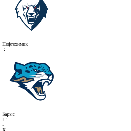
Нефтехимик
-:-
Барыс
П1
-
X