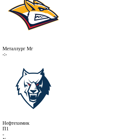
Металлург Мг
-:-
Нефтехимик
П1
-