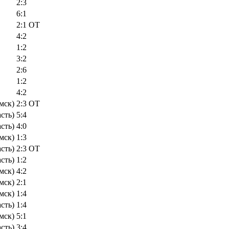
2:3
6:1
2:1 OT
4:2
1:2
3:2
2:6
1:2
4:2
мск)
2:3 OT
сть)
5:4
сть)
4:0
мск)
1:3
сть)
2:3 OT
сть)
1:2
мск)
4:2
мск)
2:1
мск)
1:4
сть)
1:4
мск)
5:1
сть)
3:4