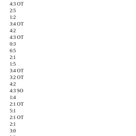
4:3 OT
2:5
1:2
3:4 OT
4:2
4:3 OT
0:3
6:5
2:1
1:5
3:4 OT
3:2 OT
4:2
4:3 SO
1:4
2:1 OT
5:1
2:1 OT
2:1
3:0