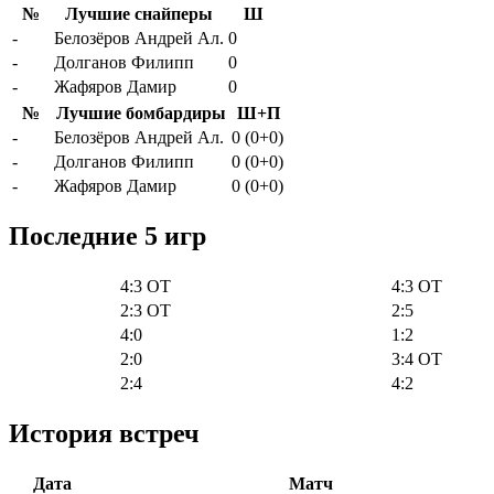
№
Лучшие снайперы
Ш
-
Белозёров Андрей Ал.
0
-
Долганов Филипп
0
-
Жафяров Дамир
0
№
Лучшие бомбардиры
Ш+П
-
Белозёров Андрей Ал.
0 (0+0)
-
Долганов Филипп
0 (0+0)
-
Жафяров Дамир
0 (0+0)
Последние 5 игр
4:3 OT
4:3 OT
2:3 OT
2:5
4:0
1:2
2:0
3:4 OT
2:4
4:2
История встреч
Дата
Матч