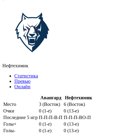
Нефтехимик
Статистика
Превью
Онлайн
Авангард
Нефтехимик
Место
3 (Восток)
6 (Восток)
Очки
0 (1-e)
0 (13-e)
Последние 5 игр
П-П-П-В-П
П-П-П-ВО-П
Голы+
0 (1-e)
0 (13-e)
Голы-
0 (1-e)
0 (13-e)