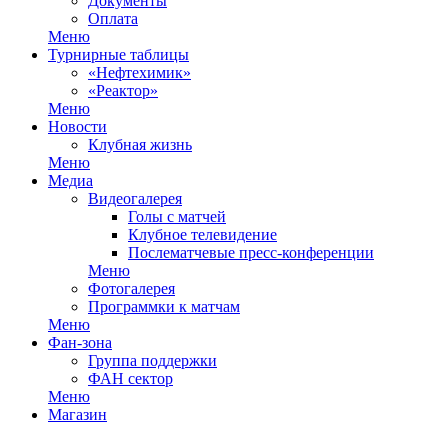
Документы
Оплата
Меню
Турнирные таблицы
«Нефтехимик»
«Реактор»
Меню
Новости
Клубная жизнь
Меню
Медиа
Видеогалерея
Голы с матчей
Клубное телевидение
Послематчевые пресс-конференции
Меню
Фотогалерея
Программки к матчам
Меню
Фан-зона
Группа поддержки
ФАН сектор
Меню
Магазин