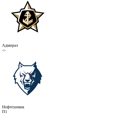
Адмирал
-:-
Нефтехимик
П1