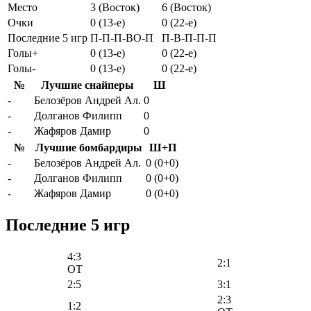
Место
3 (Восток)
6 (Восток)
Очки
0 (13-e)
0 (22-e)
Последние 5 игр
П-П-П-ВО-П
П-В-П-П-П
Голы+
0 (13-e)
0 (22-e)
Голы-
0 (13-e)
0 (22-e)
№
Лучшие снайперы
Ш
-
Белозёров Андрей Ал.
0
-
Долганов Филипп
0
-
Жафяров Дамир
0
№
Лучшие бомбардиры
Ш+П
-
Белозёров Андрей Ал.
0 (0+0)
-
Долганов Филипп
0 (0+0)
-
Жафяров Дамир
0 (0+0)
Последние 5 игр
4:3
2:1
OT
2:5
3:1
2:3
1:2