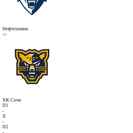
Нефтехимик
-:-
ХК Сочи
П1
-
X
-
П2
-