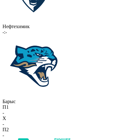
Нефтехимик
-:-
Барыс
П1
-
X
-
П2
-