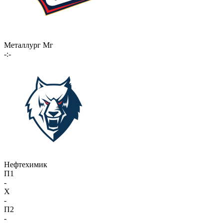
Металлург Мг
-:-
Нефтехимик
П1
-
X
-
П2
-