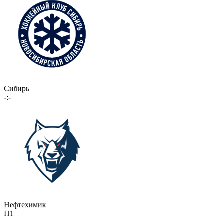
Сибирь
-:-
Нефтехимик
П1