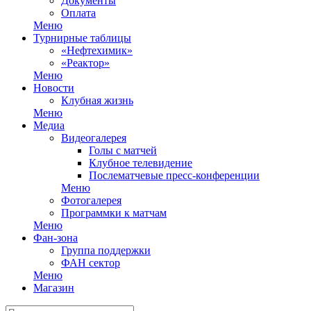
Документы
Оплата
Меню
Турнирные таблицы
«Нефтехимик»
«Реактор»
Меню
Новости
Клубная жизнь
Меню
Медиа
Видеогалерея
Голы с матчей
Клубное телевидение
Послематчевые пресс-конференции
Меню
Фотогалерея
Программки к матчам
Меню
Фан-зона
Группа поддержки
ФАН сектор
Меню
Магазин