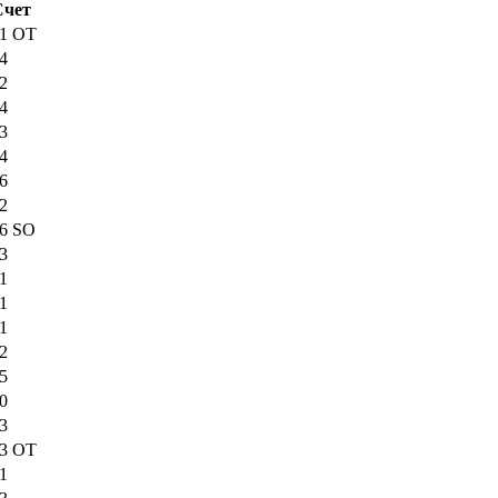
Счет
:1 OT
:4
:2
:4
:3
:4
:6
:2
:6 SO
:3
:1
:1
:1
:2
:5
:0
:3
:3 OT
:1