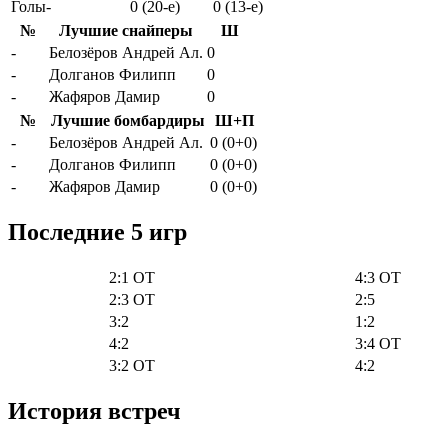
Голы-
0 (20-e)
0 (13-e)
№
Лучшие снайперы
Ш
-
Белозёров Андрей Ал.
0
-
Долганов Филипп
0
-
Жафяров Дамир
0
№
Лучшие бомбардиры
Ш+П
-
Белозёров Андрей Ал.
0 (0+0)
-
Долганов Филипп
0 (0+0)
-
Жафяров Дамир
0 (0+0)
Последние 5 игр
2:1 OT
4:3 OT
2:3 OT
2:5
3:2
1:2
4:2
3:4 OT
3:2 OT
4:2
История встреч