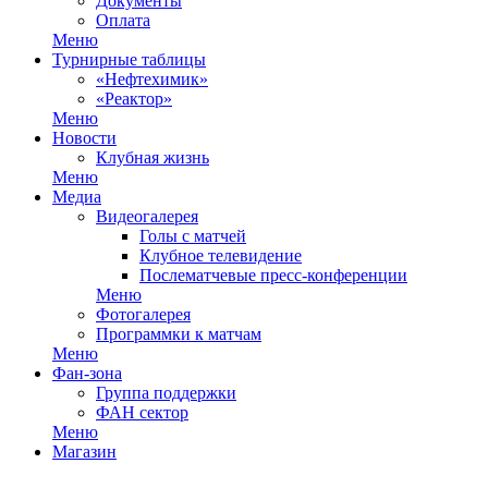
Документы
Оплата
Меню
Турнирные таблицы
«Нефтехимик»
«Реактор»
Меню
Новости
Клубная жизнь
Меню
Медиа
Видеогалерея
Голы с матчей
Клубное телевидение
Послематчевые пресс-конференции
Меню
Фотогалерея
Программки к матчам
Меню
Фан-зона
Группа поддержки
ФАН сектор
Меню
Магазин