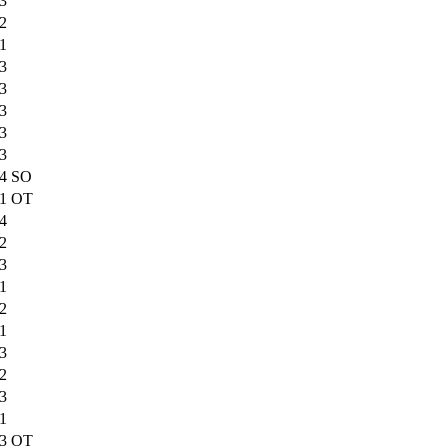
:3
:2
:1
:3
:3
:3
:3
:3
:4 SO
:1 OT
:4
:2
:3
:1
:2
:1
:3
:2
:3
:1
:3 OT