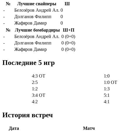
№
Лучшие снайперы
Ш
-
Белозёров Андрей Ал.
0
-
Долганов Филипп
0
-
Жафяров Дамир
0
№
Лучшие бомбардиры
Ш+П
-
Белозёров Андрей Ал.
0 (0+0)
-
Долганов Филипп
0 (0+0)
-
Жафяров Дамир
0 (0+0)
Последние 5 игр
4:3 OT
1:0
2:5
1:0 OT
1:2
1:3
3:4 OT
5:1
4:2
4:1
История встреч
Дата
Матч