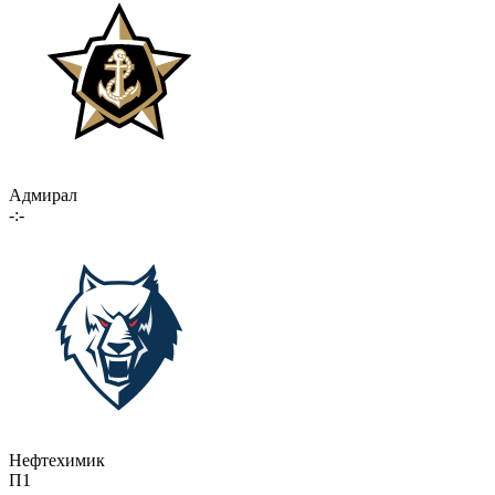
Адмирал
-:-
Нефтехимик
П1