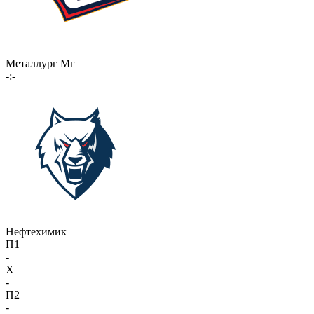
Металлург Мг
-:-
Нефтехимик
П1
-
X
-
П2
-