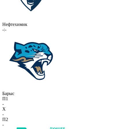
Нефтехимик
-:-
Барыс
П1
-
X
-
П2
-