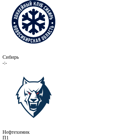
Сибирь
-:-
Нефтехимик
П1