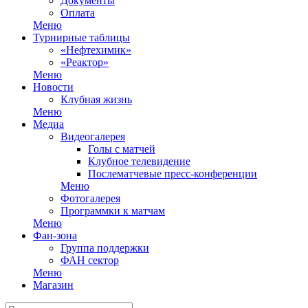
Документы
Оплата
Меню
Турнирные таблицы
«Нефтехимик»
«Реактор»
Меню
Новости
Клубная жизнь
Меню
Медиа
Видеогалерея
Голы с матчей
Клубное телевидение
Послематчевые пресс-конференции
Меню
Фотогалерея
Программки к матчам
Меню
Фан-зона
Группа поддержки
ФАН сектор
Меню
Магазин