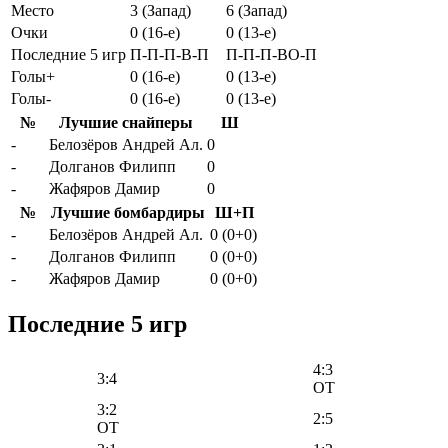
Место
3 (Запад)
6 (Запад)
Очки
0 (16-e)
0 (13-e)
Последние 5 игр
П-П-П-В-П
П-П-П-ВО-П
Голы+
0 (16-e)
0 (13-e)
Голы-
0 (16-e)
0 (13-e)
№
Лучшие снайперы
Ш
-
Белозёров Андрей Ал.
0
-
Долганов Филипп
0
-
Жафяров Дамир
0
№
Лучшие бомбардиры
Ш+П
-
Белозёров Андрей Ал.
0 (0+0)
-
Долганов Филипп
0 (0+0)
-
Жафяров Дамир
0 (0+0)
Последние 5 игр
4:3
3:4
OT
3:2
2:5
OT