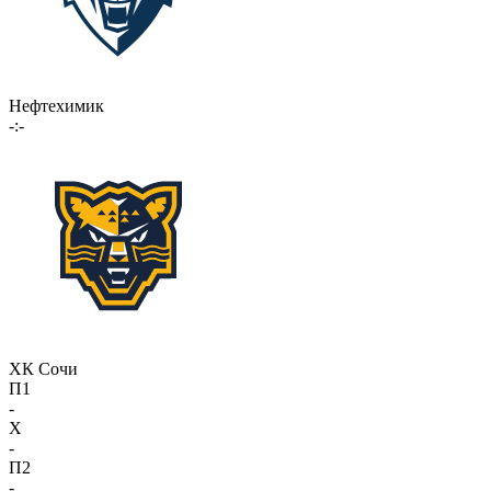
Нефтехимик
-:-
ХК Сочи
П1
-
X
-
П2
-