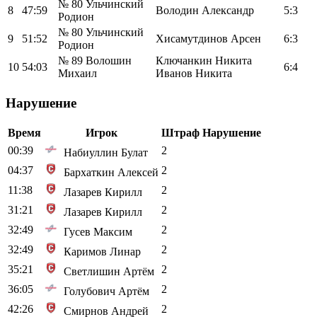
№ 80 Ульчинский
8
47:59
Володин Александр
5:3
Родион
№ 80 Ульчинский
9
51:52
Хисамутдинов Арсен
6:3
Родион
№ 89 Волошин
Ключанкин Никита
10
54:03
6:4
Михаил
Иванов Никита
Нарушение
Время
Игрок
Штраф
Нарушение
00:39
2
Набиуллин Булат
04:37
2
Бархаткин Алексей
11:38
2
Лазарев Кирилл
31:21
2
Лазарев Кирилл
32:49
2
Гусев Максим
32:49
2
Каримов Линар
35:21
2
Светлишин Артём
36:05
2
Голубович Артём
42:26
2
Смирнов Андрей