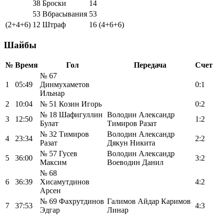
38
Броски
14
53
Вбрасывания
53
(2+4+6)
12
Штраф
16
(4+6+6)
Шайбы
№
Время
Гол
Передача
Счет
№ 67
1
05:49
Динмухаметов
0:1
Ильнар
2
10:04
№ 51 Козин Игорь
0:2
№ 18 Шафигуллин
Володин Александр
3
12:50
1:2
Булат
Тимиров Разат
№ 32 Тимиров
Володин Александр
4
23:34
2:2
Разат
Дякун Никита
№ 57 Гусев
Володин Александр
5
36:00
3:2
Максим
Воеводин Данил
№ 68
6
36:39
Хисамутдинов
4:2
Арсен
№ 69 Фахрутдинов
Галимов Айдар Каримов
7
37:53
4:3
Эдгар
Линар