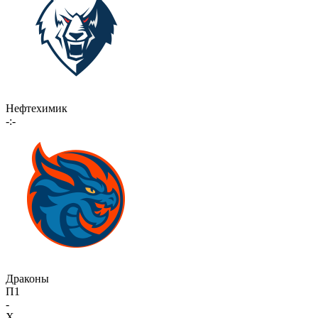
Нефтехимик
-:-
Драконы
П1
-
X