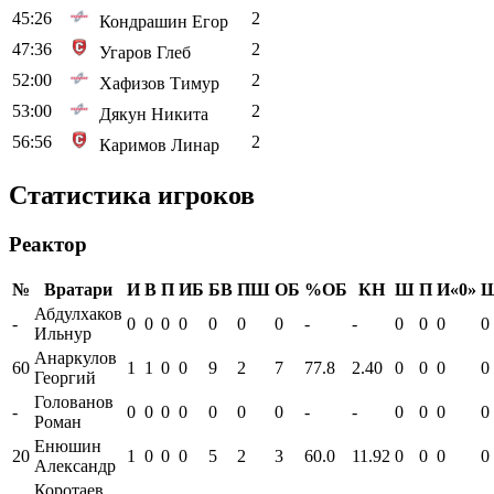
45:26
2
Кондрашин Егор
47:36
2
Угаров Глеб
52:00
2
Хафизов Тимур
53:00
2
Дякун Никита
56:56
2
Каримов Линар
Статистика игроков
Реактор
№
Вратари
И
В
П
ИБ
БВ
ПШ
ОБ
%ОБ
КН
Ш
П
И«0»
Абдулхаков
-
0
0
0
0
0
0
0
-
-
0
0
0
0
Ильнур
Анаркулов
60
1
1
0
0
9
2
7
77.8
2.40
0
0
0
0
Георгий
Голованов
-
0
0
0
0
0
0
0
-
-
0
0
0
0
Роман
Енюшин
20
1
0
0
0
5
2
3
60.0
11.92
0
0
0
0
Александр
Коротаев