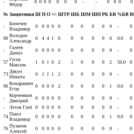
-
0
0
0
0
0
0
0
-
-
0
0
0
0
Фёдор
№
Защитники
Ш
П
О
+/-
ШТР
ШБ
ШМ
ШП
РБ
БВ
%БВ
В
Боничев
-
0
0
0
0
0
0
0
0
0
0
-
0
Владимир
Володин
90
0
4
4
1
0
0
0
0
0
6
0.0
0
Александр
Галеев
-
0
0
0
0
0
0
0
0
0
0
-
0
Данил
Гусев
57
1
0
1
0
2
1
0
0
0
2
50.0
0
Максим
Дякун
73
0
1
1
1
2
0
0
0
0
0
-
0
Никита
Кондрашин
96
0
0
0
0
2
0
0
0
0
1
0.0
0
Егор
Корчемкин
-
0
0
0
0
0
0
0
0
0
0
-
0
Дмитрий
-
Летов Глеб
0
0
0
0
0
0
0
0
0
0
-
0
Паюл
74
0
0
0
0
0
0
0
0
0
1
0.0
0
Владимир
Пузанов
76
0
0
0
0
0
0
0
0
0
0
-
0
Алексей