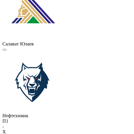
Салават Юлаев
-:-
Нефтехимик
П1
-
X