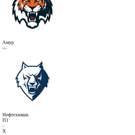
Амур
-:-
Нефтехимик
П1
-
X