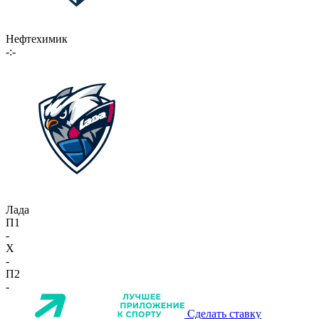
Нефтехимик
-:-
Лада
П1
-
X
-
П2
-
Сделать ставку