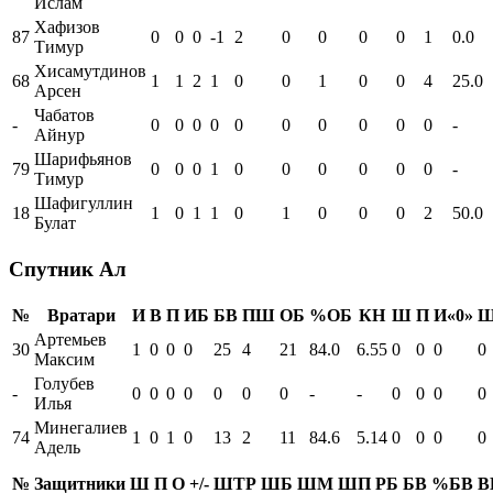
Ислам
Хафизов
87
0
0
0
-1
2
0
0
0
0
1
0.0
Тимур
Хисамутдинов
68
1
1
2
1
0
0
1
0
0
4
25.0
Арсен
Чабатов
-
0
0
0
0
0
0
0
0
0
0
-
Айнур
Шарифьянов
79
0
0
0
1
0
0
0
0
0
0
-
Тимур
Шафигуллин
18
1
0
1
1
0
1
0
0
0
2
50.0
Булат
Спутник Ал
№
Вратари
И
В
П
ИБ
БВ
ПШ
ОБ
%ОБ
КН
Ш
П
И«0»
Ш
Артемьев
30
1
0
0
0
25
4
21
84.0
6.55
0
0
0
0
Максим
Голубев
-
0
0
0
0
0
0
0
-
-
0
0
0
0
Илья
Минегалиев
74
1
0
1
0
13
2
11
84.6
5.14
0
0
0
0
Адель
№
Защитники
Ш
П
О
+/-
ШТР
ШБ
ШМ
ШП
РБ
БВ
%БВ
В