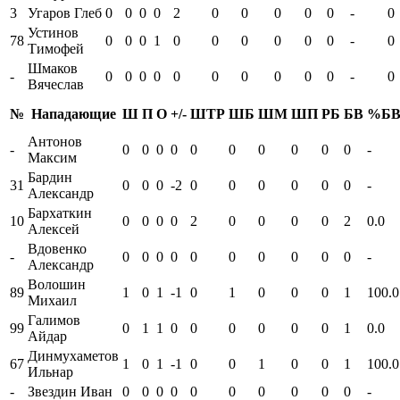
3
Угаров Глеб
0
0
0
0
2
0
0
0
0
0
-
0
Устинов
78
0
0
0
1
0
0
0
0
0
0
-
0
Тимофей
Шмаков
-
0
0
0
0
0
0
0
0
0
0
-
0
Вячеслав
№
Нападающие
Ш
П
О
+/-
ШТР
ШБ
ШМ
ШП
РБ
БВ
%Б
Антонов
-
0
0
0
0
0
0
0
0
0
0
-
Максим
Бардин
31
0
0
0
-2
0
0
0
0
0
0
-
Александр
Бархаткин
10
0
0
0
0
2
0
0
0
0
2
0.0
Алексей
Вдовенко
-
0
0
0
0
0
0
0
0
0
0
-
Александр
Волошин
89
1
0
1
-1
0
1
0
0
0
1
100.0
Михаил
Галимов
99
0
1
1
0
0
0
0
0
0
1
0.0
Айдар
Динмухаметов
67
1
0
1
-1
0
0
1
0
0
1
100.0
Ильнар
-
Звездин Иван
0
0
0
0
0
0
0
0
0
0
-