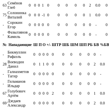
Семёнов
63
0
0
0
1
0
0
0
0
0
2
0.0
0
Глеб
Солонинка
75
0
0
0
-1
0
0
0
0
0
1
0.0
0
Виталий
Сорокин
-
0
0
0
0
0
0
0
0
0
0
-
0
Егор
Фазылзянов
-
0
0
0
0
0
0
0
0
0
0
-
0
Камиль
№
Нападающие
Ш
П
О
+/-
ШТР
ШБ
ШМ
ШП
РБ
БВ
%Б
Бикмуллин
-
0
0
0
0
0
0
0
0
0
0
-
Рафаэль
Воеводин
28
0
1
1
0
0
0
0
0
0
2
0.0
Данил
Галиахметов
-
0
0
0
0
0
0
0
0
0
0
-
Тагир
Гильманов
-
0
0
0
0
0
0
0
0
0
0
-
Ильдар
Голубович
67
0
0
0
0
2
0
0
0
0
1
0.0
Артём
Дзедаев
69
0
0
0
0
0
0
0
0
0
2
0.0
Александр