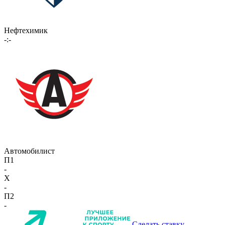
Нефтехимик
-:-
Автомобилист
П1
-
X
-
П2
-
Сделать ставку