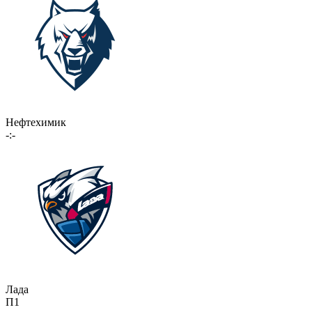
Нефтехимик
-:-
Лада
П1