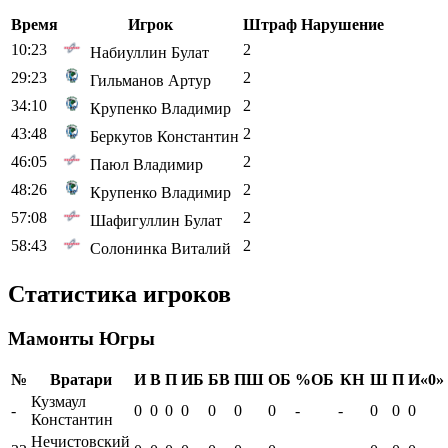
Время
Игрок
Штраф
Нарушение
10:23
2
Набиуллин Булат
29:23
2
Гильманов Артур
34:10
2
Крупенко Владимир
43:48
2
Беркутов Константин
46:05
2
Паюл Владимир
48:26
2
Крупенко Владимир
57:08
2
Шафигуллин Булат
58:43
2
Солонинка Виталий
Статистика игроков
Мамонты Югры
№
Вратари
И
В
П
ИБ
БВ
ПШ
ОБ
%ОБ
КН
Ш
П
И«0»
Кузмаул
-
0
0
0
0
0
0
0
-
-
0
0
0
Константин
Нечистовский