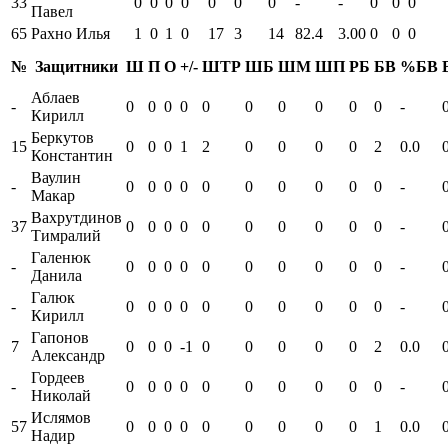
33
0
0
0
0
0
0
0
-
-
0
0
0
Павел
65
Рахно Илья
1
0
1
0
17
3
14
82.4
3.00
0
0
0
№
Защитники
Ш
П
О
+/-
ШТР
ШБ
ШМ
ШП
РБ
БВ
%БВ
Аблаев
-
0
0
0
0
0
0
0
0
0
0
-
Кирилл
Беркутов
15
0
0
0
1
2
0
0
0
0
2
0.0
Константин
Ваулин
-
0
0
0
0
0
0
0
0
0
0
-
Макар
Вахрутдинов
37
0
0
0
0
0
0
0
0
0
0
-
Тимралий
Галенюк
-
0
0
0
0
0
0
0
0
0
0
-
Данила
Галюк
-
0
0
0
0
0
0
0
0
0
0
-
Кирилл
Гапонов
7
0
0
0
-1
0
0
0
0
0
2
0.0
Александр
Гордеев
-
0
0
0
0
0
0
0
0
0
0
-
Николай
Ислямов
57
0
0
0
0
0
0
0
0
0
1
0.0
Надир