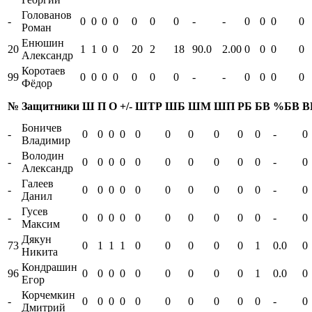
Голованов
-
0
0
0
0
0
0
0
-
-
0
0
0
0
Роман
Енюшин
20
1
1
0
0
20
2
18
90.0
2.00
0
0
0
0
Александр
Коротаев
99
0
0
0
0
0
0
0
-
-
0
0
0
0
Фёдор
№
Защитники
Ш
П
О
+/-
ШТР
ШБ
ШМ
ШП
РБ
БВ
%БВ
В
Боничев
-
0
0
0
0
0
0
0
0
0
0
-
0
Владимир
Володин
-
0
0
0
0
0
0
0
0
0
0
-
0
Александр
Галеев
-
0
0
0
0
0
0
0
0
0
0
-
0
Данил
Гусев
-
0
0
0
0
0
0
0
0
0
0
-
0
Максим
Дякун
73
0
1
1
1
0
0
0
0
0
1
0.0
0
Никита
Кондрашин
96
0
0
0
0
0
0
0
0
0
1
0.0
0
Егор
Корчемкин
-
0
0
0
0
0
0
0
0
0
0
-
0
Дмитрий