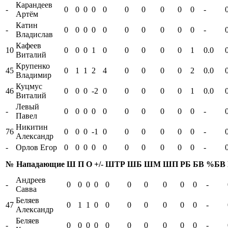
Карандеев
-
0
0
0
0
0
0
0
0
0
0
-
Артём
Катин
-
0
0
0
0
0
0
0
0
0
0
-
Владислав
Кафеев
10
0
0
0
1
0
0
0
0
0
1
0.0
Виталий
Крупенко
45
0
1
1
2
4
0
0
0
0
2
0.0
Владимир
Куцмус
46
0
0
0
-2
0
0
0
0
0
1
0.0
Виталий
Левый
-
0
0
0
0
0
0
0
0
0
0
-
Павел
Никитин
76
0
0
0
-1
0
0
0
0
0
0
-
Александр
-
Орлов Егор
0
0
0
0
0
0
0
0
0
0
-
№
Нападающие
Ш
П
О
+/-
ШТР
ШБ
ШМ
ШП
РБ
БВ
%БВ
Андреев
-
0
0
0
0
0
0
0
0
0
0
-
Савва
Беляев
47
0
1
1
0
0
0
0
0
0
0
-
Александр
Беляев
-
0
0
0
0
0
0
0
0
0
0
-