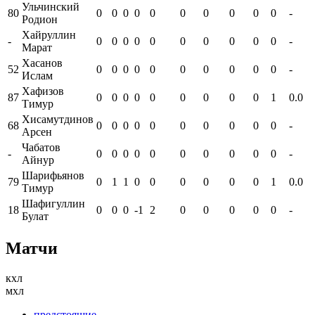
Ульчинский
80
0
0
0
0
0
0
0
0
0
0
-
Родион
Хайруллин
-
0
0
0
0
0
0
0
0
0
0
-
Марат
Хасанов
52
0
0
0
0
0
0
0
0
0
0
-
Ислам
Хафизов
87
0
0
0
0
0
0
0
0
0
1
0.0
Тимур
Хисамутдинов
68
0
0
0
0
0
0
0
0
0
0
-
Арсен
Чабатов
-
0
0
0
0
0
0
0
0
0
0
-
Айнур
Шарифьянов
79
0
1
1
0
0
0
0
0
0
1
0.0
Тимур
Шафигуллин
18
0
0
0
-1
2
0
0
0
0
0
-
Булат
Матчи
кхл
мхл
предстоящие