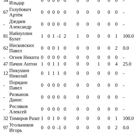
34
0
0
0
0
0
0
0
0
0
0
-
Ильдар
Голубович
67
0
0
0
0
0
0
0
0
0
0
-
Артём
Дзедаев
-
0
0
0
0
0
0
0
0
0
0
-
Александр
Набиуллин
81
1
0
1
-1
2
1
0
0
0
1
100.0
Булат
Нисковских
62
0
0
0
1
0
0
0
0
0
2
0.0
Павел
-
Огнев Никита
0
0
0
0
0
0
0
0
0
0
-
47
Пачин Антон
1
0
1
1
0
0
0
1
0
4
25.0
Пикушин
12
0
1
1
1
0
0
0
0
0
0
-
Николай
Порядин
-
0
0
0
0
0
0
0
0
0
0
-
Павел
Ризванов
-
0
0
0
0
0
0
0
0
0
0
-
Данис
Росляков
-
0
0
0
0
0
0
0
0
0
0
-
Алексей
32
Тимиров Разат
1
0
1
0
0
0
0
0
0
1
100.0
Угольников
97
0
0
0
-1
0
0
0
0
0
2
0.0
Игорь