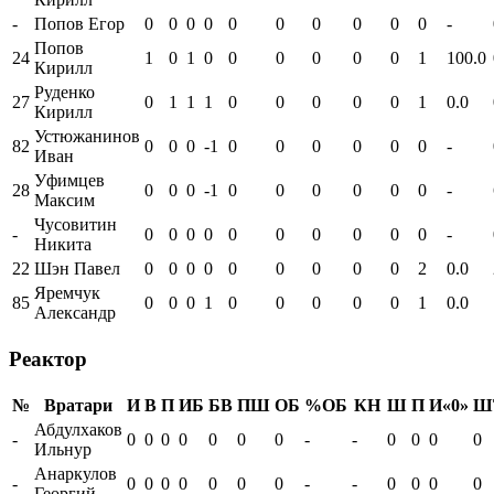
-
Попов Егор
0
0
0
0
0
0
0
0
0
0
-
Попов
24
1
0
1
0
0
0
0
0
0
1
100.0
Кирилл
Руденко
27
0
1
1
1
0
0
0
0
0
1
0.0
Кирилл
Устюжанинов
82
0
0
0
-1
0
0
0
0
0
0
-
Иван
Уфимцев
28
0
0
0
-1
0
0
0
0
0
0
-
Максим
Чусовитин
-
0
0
0
0
0
0
0
0
0
0
-
Никита
22
Шэн Павел
0
0
0
0
0
0
0
0
0
2
0.0
Яремчук
85
0
0
0
1
0
0
0
0
0
1
0.0
Александр
Реактор
№
Вратари
И
В
П
ИБ
БВ
ПШ
ОБ
%ОБ
КН
Ш
П
И«0»
Ш
Абдулхаков
-
0
0
0
0
0
0
0
-
-
0
0
0
0
Ильнур
Анаркулов
-
0
0
0
0
0
0
0
-
-
0
0
0
0
Георгий