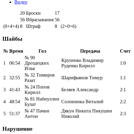
Видео
20
Броски
17
56
Вбрасывания
56
(0+4+4)
8
Штраф
8
(2+0+6)
Шайбы
№
Время
Гол
Передача
Счет
№ 90
Крупенко Владимир
1
06:54
Дроздецких
1:0
Руденко Кирилл
Илья
№ 32 Тимиров
2
32:55
Шарифьянов Тимур
1:1
Разат
№ 24 Попов
3
41:43
Беляев Александр
2:1
Кирилл
№ 81 Набиуллин
4
48:54
Солонинка Виталий
2:2
Булат
№ 47 Пачин
Дякун Никита Пикушин
5
51:37
2:3
Антон
Николай
Нарушение