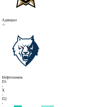
Адмирал
-:-
Нефтехимик
П1
-
X
-
П2
-