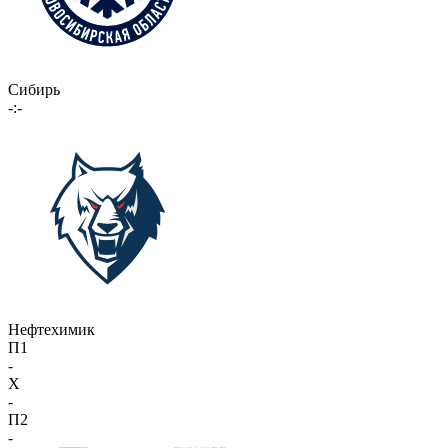
Сибирь
-:-
Нефтехимик
П1
-
X
-
П2
-