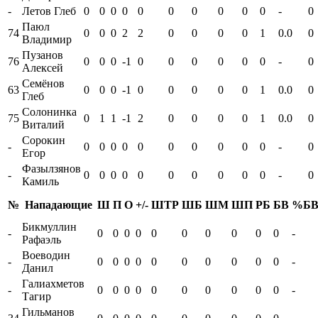
-
Летов Глеб
0
0
0
0
0
0
0
0
0
0
-
0
Паюл
74
0
0
0
2
2
0
0
0
0
1
0.0
0
Владимир
Пузанов
76
0
0
0
-1
0
0
0
0
0
0
-
0
Алексей
Семёнов
63
0
0
0
-1
0
0
0
0
0
1
0.0
0
Глеб
Солонинка
75
0
1
1
-1
2
0
0
0
0
1
0.0
0
Виталий
Сорокин
-
0
0
0
0
0
0
0
0
0
0
-
0
Егор
Фазылзянов
-
0
0
0
0
0
0
0
0
0
0
-
0
Камиль
№
Нападающие
Ш
П
О
+/-
ШТР
ШБ
ШМ
ШП
РБ
БВ
%Б
Бикмуллин
-
0
0
0
0
0
0
0
0
0
0
-
Рафаэль
Воеводин
-
0
0
0
0
0
0
0
0
0
0
-
Данил
Галиахметов
-
0
0
0
0
0
0
0
0
0
0
-
Тагир
Гильманов