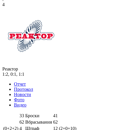
4
Реактор
1:2, 0:1, 1:1
Отчет
Протокол
Новости
Фото
Видео
33
Броски
41
62
Вбрасывания
62
(0+2+2)
4
Штраф
12
(2+0+10)