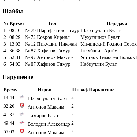
Шайбы
№
Время
Гол
Передача
1
08:16
№ 79 Шарифьянов Тимур
Шафигуллин Булат
2
08:29
№ 72 Ковров Кирилл
Мухутдинов Булат
3
13:03
№ 12 Пикушин Николай
Ульчинский Родион Сорок
4
36:38
№ 87 Хафизов Тимур
Голубович Артём
5
52:31
№ 97 Антонов Максим
Устинов Тимофей Волков 
6
54:03
№ 87 Хафизов Тимур
Набиуллин Булат
Нарушение
Время
Игрок
Штраф
Нарушение
13:44
2
Шафигуллин Булат
32:20
2
Антонов Максим
41:37
2
Тимиров Разат
49:44
2
Володин Александр
55:03
2
Антонов Максим