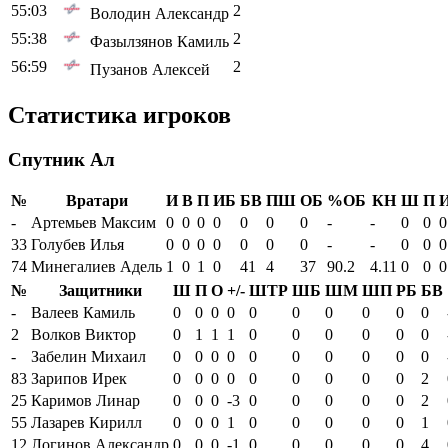
55:03
2
Володин Александр
55:38
2
Фазылзянов Камиль
56:59
2
Пузанов Алексей
Статистика игроков
Спутник Ал
№
Вратари
И
В
П
ИБ
БВ
ПШ
ОБ
%ОБ
КН
Ш
П
И
-
Артемьев Максим
0
0
0
0
0
0
0
-
-
0
0
0
33
Голубев Илья
0
0
0
0
0
0
0
-
-
0
0
0
74
Минегалиев Адель
1
0
1
0
41
4
37
90.2
4.11
0
0
0
№
Защитники
Ш
П
О
+/-
ШТР
ШБ
ШМ
ШП
РБ
БВ
-
Валеев Камиль
0
0
0
0
0
0
0
0
0
0
2
Волков Виктор
0
1
1
1
0
0
0
0
0
0
-
Забелин Михаил
0
0
0
0
0
0
0
0
0
0
83
Зарипов Ирек
0
0
0
0
0
0
0
0
0
2
25
Каримов Линар
0
0
0
-3
0
0
0
0
0
2
55
Лазарев Кирилл
0
0
0
1
0
0
0
0
0
1
12
Логинов Александр
0
0
0
-1
0
0
0
0
0
4