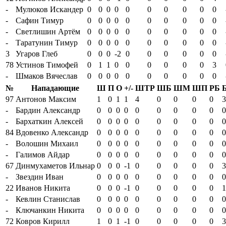
-
Мулюков Искандер
0
0
0
0
0
0
0
0
0
0
-
Сафин Тимур
0
0
0
0
0
0
0
0
0
0
-
Светлишин Артём
0
0
0
0
0
0
0
0
0
0
-
Таратунин Тимур
0
0
0
0
0
0
0
0
0
0
3
Угаров Глеб
0
0
0
-2
0
0
0
0
0
0
78
Устинов Тимофей
0
1
1
0
0
0
0
0
0
3
-
Шмаков Вячеслав
0
0
0
0
0
0
0
0
0
0
№
Нападающие
Ш
П
О
+/-
ШТР
ШБ
ШМ
ШП
РБ
97
Антонов Максим
1
0
1
1
4
0
0
0
0
3
-
Бардин Александр
0
0
0
0
0
0
0
0
0
0
-
Бархаткин Алексей
0
0
0
0
0
0
0
0
0
0
84
Вдовенко Александр
0
0
0
0
0
0
0
0
0
0
-
Волошин Михаил
0
0
0
0
0
0
0
0
0
0
-
Галимов Айдар
0
0
0
0
0
0
0
0
0
0
67
Динмухаметов Ильнар
0
0
0
-1
0
0
0
0
0
3
-
Звездин Иван
0
0
0
0
0
0
0
0
0
0
22
Иванов Никита
0
0
0
-1
0
0
0
0
0
1
-
Кевлин Станислав
0
0
0
0
0
0
0
0
0
0
-
Ключанкин Никита
0
0
0
0
0
0
0
0
0
0
72
Ковров Кирилл
1
0
1
-1
0
0
0
0
0
3