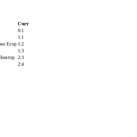
Счет
0:1
1:1
ин Егор
1:2
1:3
Виктор
2:3
2:4