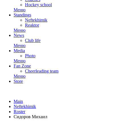
Hockey school
Меню
Standings
Neftekhimik
Reaktor
Меню
News
Club life
Меню
Media
Photo
Меню
Fan Zone
Cheerleading team
Меню
Store
Main
Neftekhimik
Roster
Сидоров Михаил