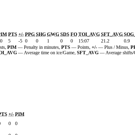
PIM
PTS
+/-
PPG
SHG
GWG
SDS
FO
TOI_AVG
SFT_AVG
SOG
0
5
-5
0
0
1
0
0
15:07
21.2
0.9
sts,
PIM
— Penalty in minutes,
PTS
— Points,
+/-
— Plus / Minus,
P
OI_AVG
— Average time on ice/Game,
SFT_AVG
— Average shifts
PTS
+/-
PIM
0
0
0