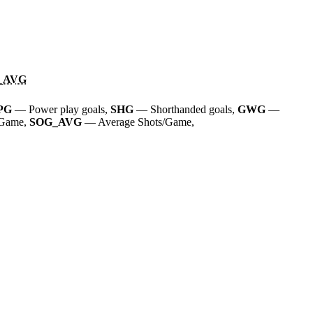
_AVG
PG
— Power play goals,
SHG
— Shorthanded goals,
GWG
—
/Game,
SOG_AVG
— Average Shots/Game,