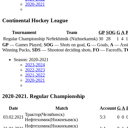
2020-2021
Continental Hockey League
Tournament
Team
GP
SOG
G
A
Regular Championship
Neftekhimik (Nizhnekamsk)
30
28
1
4
1
GP
— Games Played,
SOG
— Shots on goal,
G
— Goals,
A
— Assi
Winning Pucks,
SDS
— Shootout deciding shots,
FO
— Faceoffs,
T
Season: 2020-2021
2023-2024
2022-2023
2021-2022
2020-2021
2020-2021. Regular Championship
Date
Match
Account
G
A
Трактор
(Челябинск)
03.02.2021
5:3
0
0
Нефтехимик
(Нижнекамск)
Нефтехимик
(Нижнекамск)