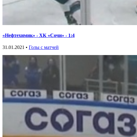
«Нефтехимик» - ХК «Сочи» - 1:4
31.01.2021 •
Голы с матчей