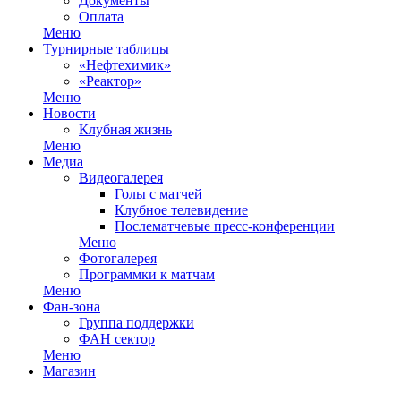
Документы
Оплата
Меню
Турнирные таблицы
«Нефтехимик»
«Реактор»
Меню
Новости
Клубная жизнь
Меню
Медиа
Видеогалерея
Голы с матчей
Клубное телевидение
Послематчевые пресс-конференции
Меню
Фотогалерея
Программки к матчам
Меню
Фан-зона
Группа поддержки
ФАН сектор
Меню
Магазин