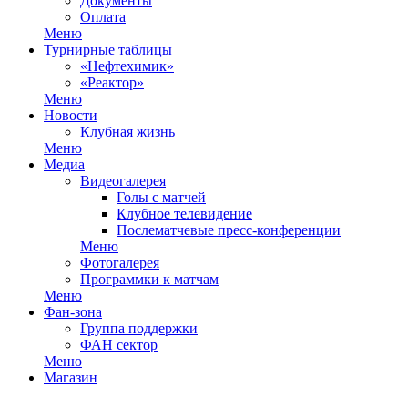
Документы
Оплата
Меню
Турнирные таблицы
«Нефтехимик»
«Реактор»
Меню
Новости
Клубная жизнь
Меню
Медиа
Видеогалерея
Голы с матчей
Клубное телевидение
Послематчевые пресс-конференции
Меню
Фотогалерея
Программки к матчам
Меню
Фан-зона
Группа поддержки
ФАН сектор
Меню
Магазин