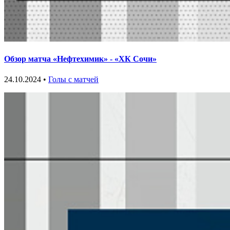
Обзор матча «Нефтехимик» - «ХК Сочи»
24.10.2024 •
Голы с матчей