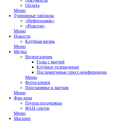
Документы
Оплата
Меню
Турнирные таблицы
«Нефтехимик»
«Реактор»
Меню
Новости
Клубная жизнь
Меню
Медиа
Видеогалерея
Голы с матчей
Клубное телевидение
Послематчевые пресс-конференции
Меню
Фотогалерея
Программки к матчам
Меню
Фан-зона
Группа поддержки
ФАН сектор
Меню
Магазин