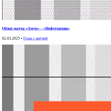
Обзор матча «Амур» – «Нефтехимик»
02.03.2025 •
Голы с матчей