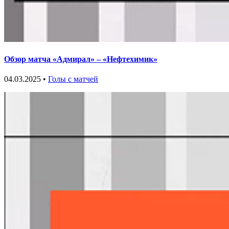
Обзор матча «Адмирал» – «Нефтехимик»
04.03.2025 •
Голы с матчей