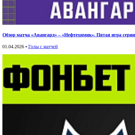
Обзор матча «Авангард» – «Нефтехимик». Пятая игра серии
01.04.2026 •
Голы с матчей