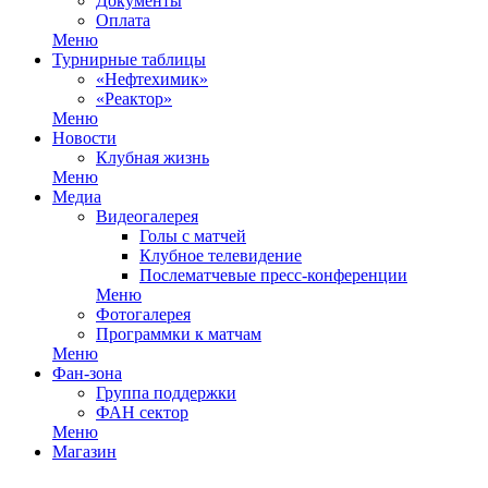
Документы
Оплата
Меню
Турнирные таблицы
«Нефтехимик»
«Реактор»
Меню
Новости
Клубная жизнь
Меню
Медиа
Видеогалерея
Голы с матчей
Клубное телевидение
Послематчевые пресс-конференции
Меню
Фотогалерея
Программки к матчам
Меню
Фан-зона
Группа поддержки
ФАН сектор
Меню
Магазин