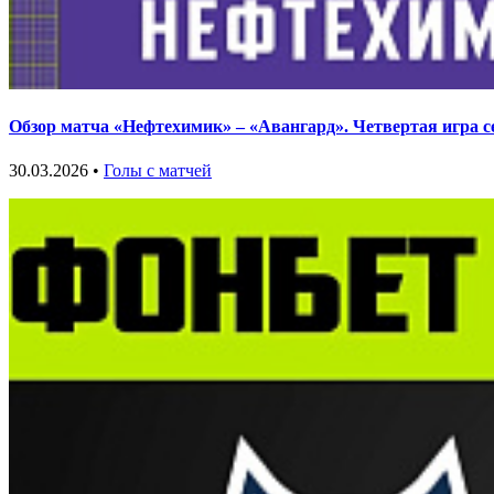
Обзор матча «Нефтехимик» – «Авангард». Четвертая игра с
30.03.2026 •
Голы с матчей