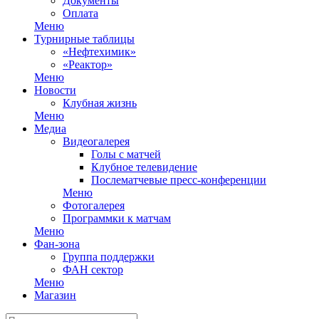
Документы
Оплата
Меню
Турнирные таблицы
«Нефтехимик»
«Реактор»
Меню
Новости
Клубная жизнь
Меню
Медиа
Видеогалерея
Голы с матчей
Клубное телевидение
Послематчевые пресс-конференции
Меню
Фотогалерея
Программки к матчам
Меню
Фан-зона
Группа поддержки
ФАН сектор
Меню
Магазин