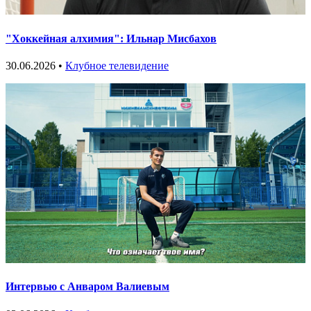
"Хоккейная алхимия": Ильнар Мисбахов
30.06.2026 •
Клубное телевидение
Интервью с Анваром Валиевым