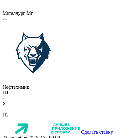
Металлург Мг
-:-
Нефтехимик
П1
-
X
-
П2
-
Сделать ставку
23 сентября 2026, Ср, 00:00