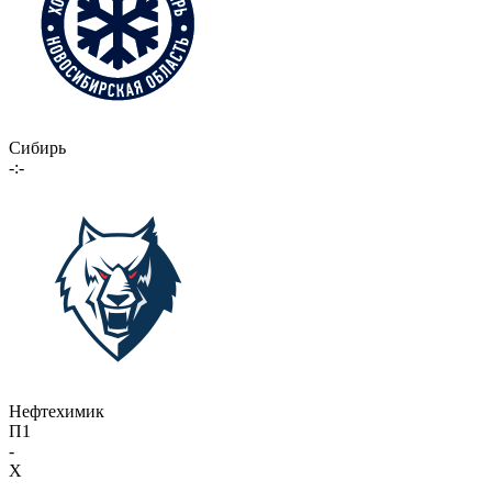
Сибирь
-:-
Нефтехимик
П1
-
X
-