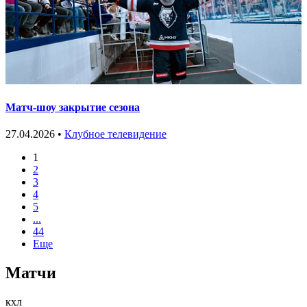
Матч-шоу закрытие сезона
27.04.2026 •
Клубное телевидение
1
2
3
4
5
...
44
Еще
Матчи
кхл