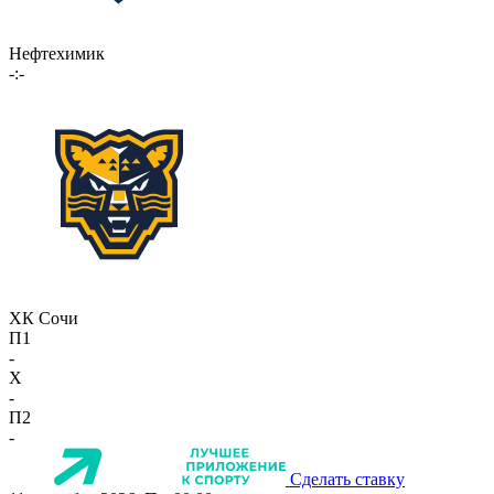
Нефтехимик
-:-
ХК Сочи
П1
-
X
-
П2
-
Сделать ставку