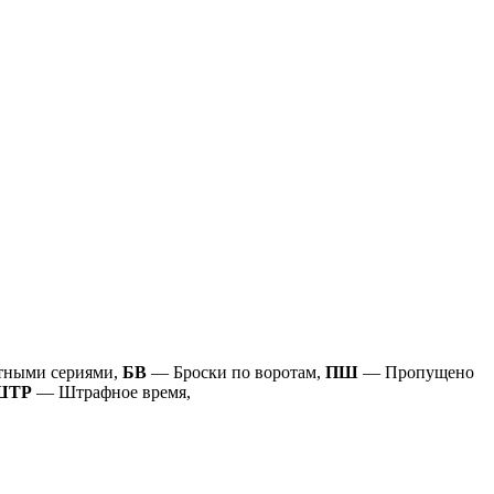
тными сериями,
БВ
— Броски по воротам,
ПШ
— Пропущено
ШТР
— Штрафное время,