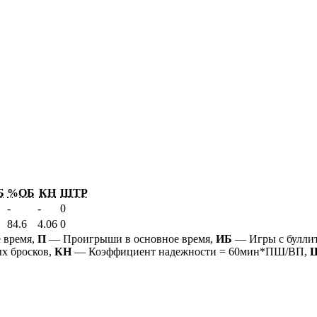
Б
%ОБ
КН
ШТР
-
-
0
84.6
4.06
0
 время,
П
— Проигрыши в основное время,
ИБ
— Игры с булли
х бросков,
КН
— Коэффициент надежности = 60мин*ПШ/ВП,