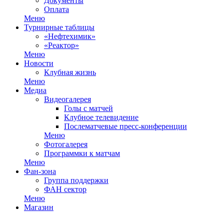
Документы
Оплата
Меню
Турнирные таблицы
«Нефтехимик»
«Реактор»
Меню
Новости
Клубная жизнь
Меню
Медиа
Видеогалерея
Голы с матчей
Клубное телевидение
Послематчевые пресс-конференции
Меню
Фотогалерея
Программки к матчам
Меню
Фан-зона
Группа поддержки
ФАН сектор
Меню
Магазин