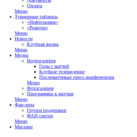
Документы
Оплата
Меню
Турнирные таблицы
«Нефтехимик»
«Реактор»
Меню
Новости
Клубная жизнь
Меню
Медиа
Видеогалерея
Голы с матчей
Клубное телевидение
Послематчевые пресс-конференции
Меню
Фотогалерея
Программки к матчам
Меню
Фан-зона
Группа поддержки
ФАН сектор
Меню
Магазин