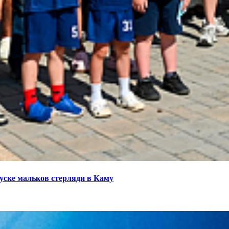
ске мальков стерляди в Каму