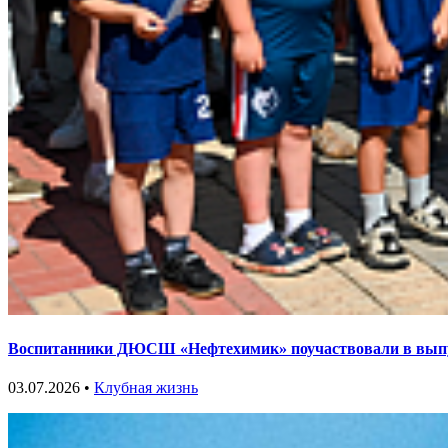
Воспитанники ДЮСШ «Нефтехимик» поучаствовали в выпу
03.07.2026 •
Клубная жизнь