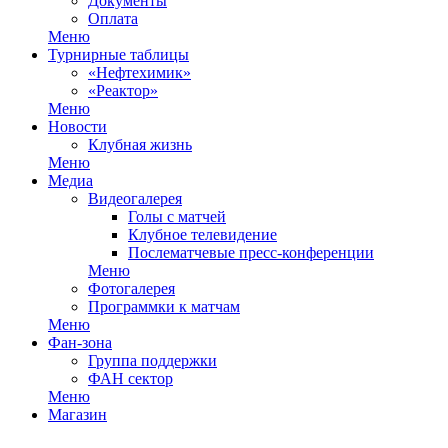
Документы
Оплата
Меню
Турнирные таблицы
«Нефтехимик»
«Реактор»
Меню
Новости
Клубная жизнь
Меню
Медиа
Видеогалерея
Голы с матчей
Клубное телевидение
Послематчевые пресс-конференции
Меню
Фотогалерея
Программки к матчам
Меню
Фан-зона
Группа поддержки
ФАН сектор
Меню
Магазин