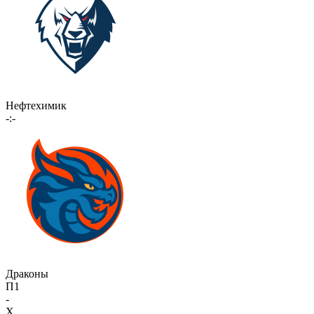
Нефтехимик
-:-
Драконы
П1
-
X