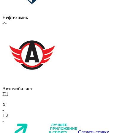
Нефтехимик
-:-
Автомобилист
П1
-
X
-
П2
-
Сделать ставку