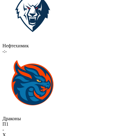
Нефтехимик
-:-
Драконы
П1
-
X