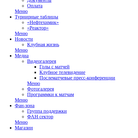
Документы
Оплата
Меню
Турнирные таблицы
«Нефтехимик»
«Реактор»
Меню
Новости
Клубная жизнь
Меню
Медиа
Видеогалерея
Голы с матчей
Клубное телевидение
Послематчевые пресс-конференции
Меню
Фотогалерея
Программки к матчам
Меню
Фан-зона
Группа поддержки
ФАН сектор
Меню
Магазин