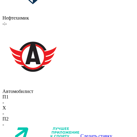
Нефтехимик
-:-
Автомобилист
П1
-
X
-
П2
-
Сделать ставку