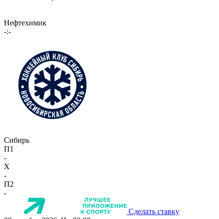
Нефтехимик
-:-
Сибирь
П1
-
X
-
П2
-
Сделать ставку