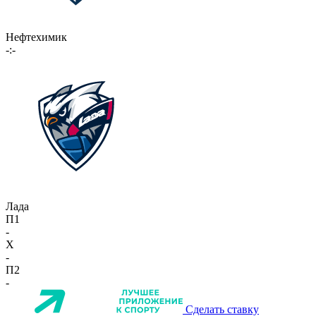
Нефтехимик
-:-
Лада
П1
-
X
-
П2
-
Сделать ставку