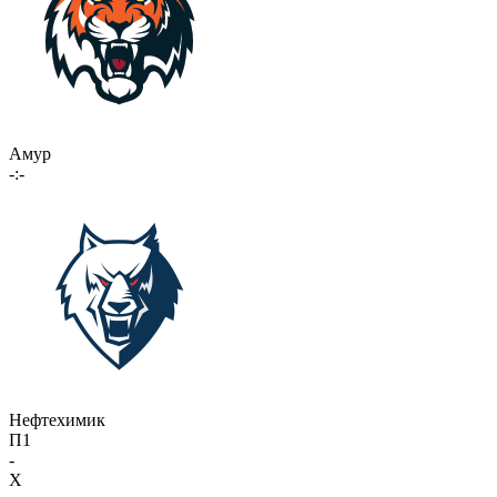
Амур
-:-
Нефтехимик
П1
-
X