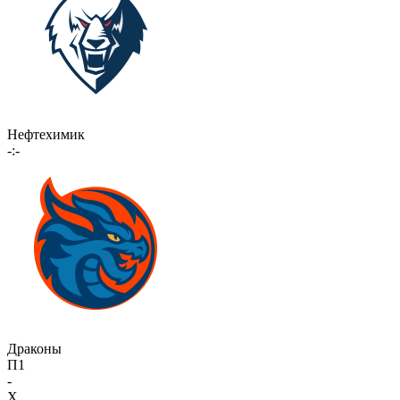
Нефтехимик
-:-
Драконы
П1
-
X