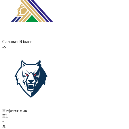
Салават Юлаев
-:-
Нефтехимик
П1
-
X