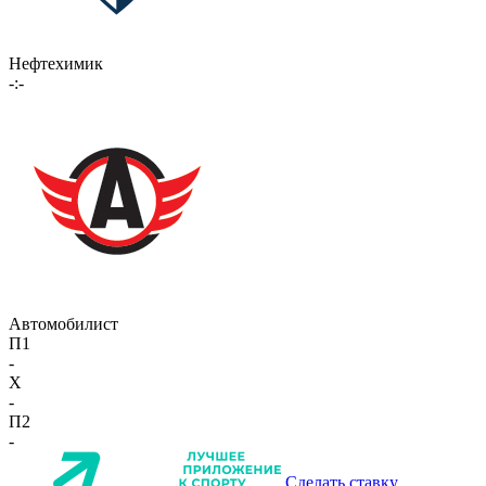
Нефтехимик
-:-
Автомобилист
П1
-
X
-
П2
-
Сделать ставку