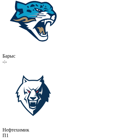
Барыс
-:-
Нефтехимик
П1