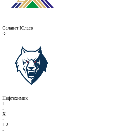
Салават Юлаев
-:-
Нефтехимик
П1
-
X
-
П2
-