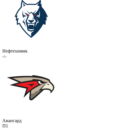
Нефтехимик
-:-
Авангард
П1