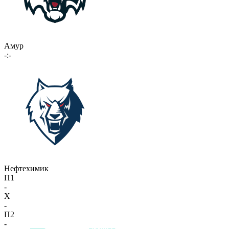
Амур
-:-
Нефтехимик
П1
-
X
-
П2
-