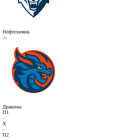
Нефтехимик
-:-
Драконы
П1
-
X
-
П2