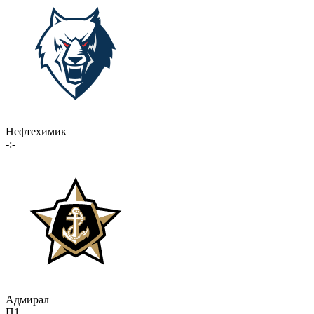
Нефтехимик
-:-
Адмирал
П1