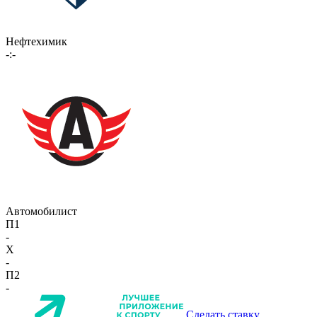
Нефтехимик
-:-
Автомобилист
П1
-
X
-
П2
-
Сделать ставку