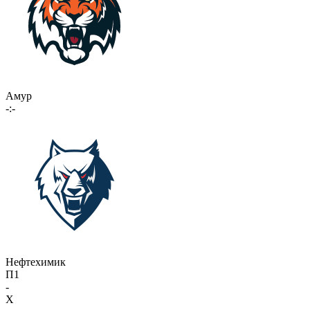
Амур
-:-
Нефтехимик
П1
-
X