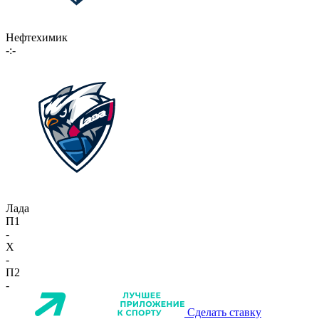
Нефтехимик
-:-
Лада
П1
-
X
-
П2
-
Сделать ставку