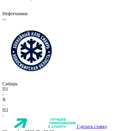
Нефтехимик
-:-
Сибирь
П1
-
X
-
П2
-
Сделать ставку