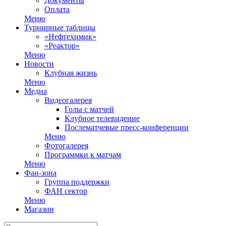
Документы
Оплата
Меню
Турнирные таблицы
«Нефтехимик»
«Реактор»
Меню
Новости
Клубная жизнь
Меню
Медиа
Видеогалерея
Голы с матчей
Клубное телевидение
Послематчевые пресс-конференции
Меню
Фотогалерея
Программки к матчам
Меню
Фан-зона
Группа поддержки
ФАН сектор
Меню
Магазин