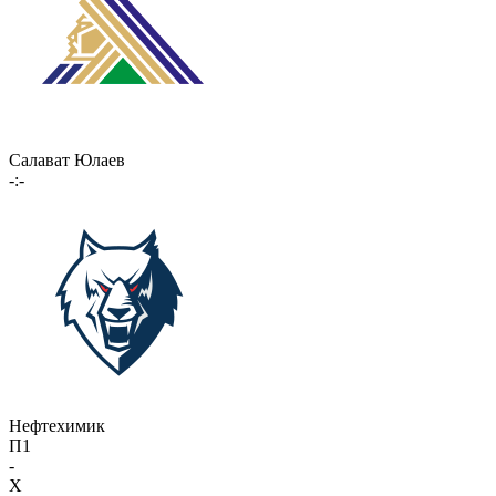
Салават Юлаев
-:-
Нефтехимик
П1
-
X