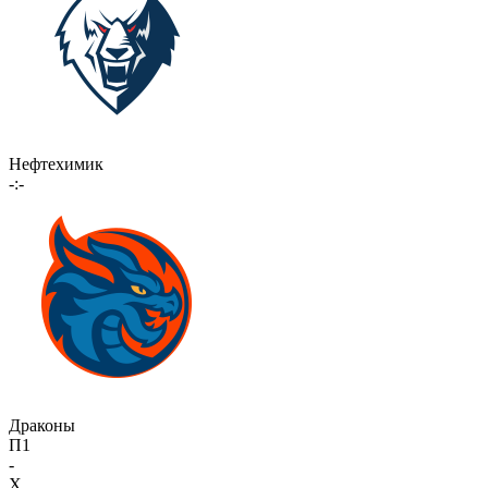
Нефтехимик
-:-
Драконы
П1
-
X