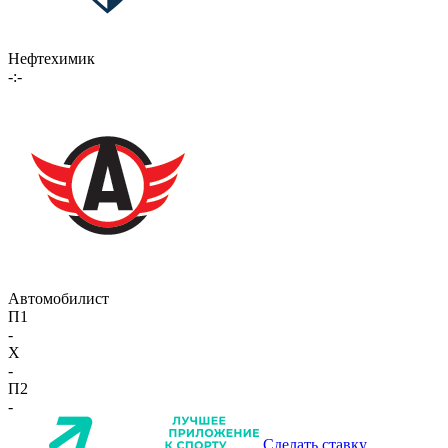
Нефтехимик
-:-
Автомобилист
П1
-
X
-
П2
-
Сделать ставку