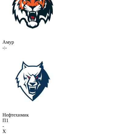
Амур
-:-
Нефтехимик
П1
-
X