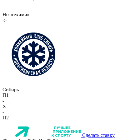
Нефтехимик
-:-
Сибирь
П1
-
X
-
П2
-
Сделать ставку