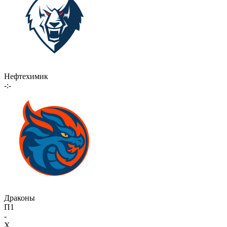
Нефтехимик
-:-
Драконы
П1
-
X