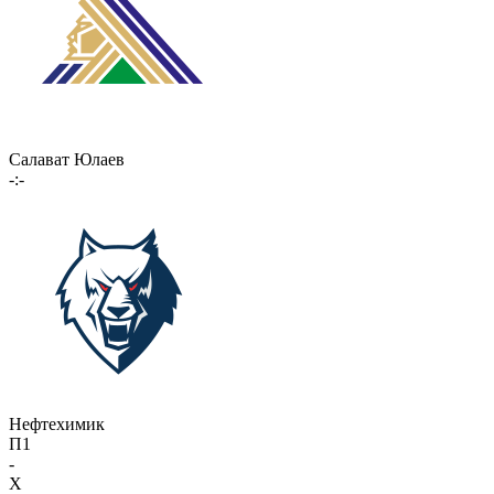
Салават Юлаев
-:-
Нефтехимик
П1
-
X