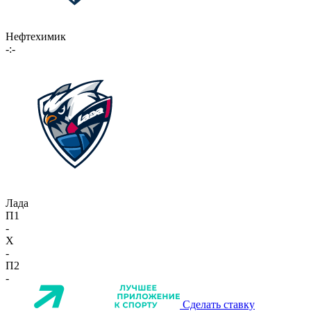
Нефтехимик
-:-
Лада
П1
-
X
-
П2
-
Сделать ставку